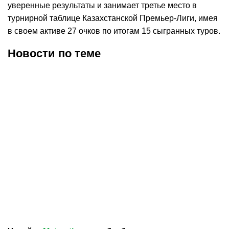
уверенные результаты и занимает третье место в
турнирной таблице Казахстанской Премьер-Лиги, имея
в своем активе 27 очков по итогам 15 сыгранных туров.
Новости по теме
08.08.2026
23:21
08.08.2026
22:07
Главный тренер
«Каспий» и «Улытау»
«Улытау» Мазбаев
поделили очки в 21 туре
эмоционально
КПЛ
высказался о
справедливости в
казахстанском футболе