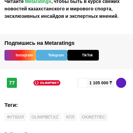
Читайте
Metaratings
, чтобы быть в курсе свежих
новостей
казахстанского
и мирового спорта,
эксклюзивных инсайдов и экспертных мнений.
Подпишись на Metaratings
Instagram
Telegram
TikTok
77
1 105 000 ₸
Теги
:
ФУТБОЛ
OLIMPBET.KZ
КПЛ
ОКЖЕТПЕС