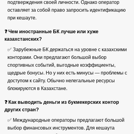
подтверждения своей личности. Однако оператор
оставляет за собой право запросить идентификацию
при кешауте.
❓ Чем иностранные БК лучше или хуже
казахстанских?
✅ Зарубежные БК держаться на уровне с казахскими
конторами. Они предлагают большой выбор
спортивных событий, выгодные коэффициенты,
щедрые бонусы. Но у них есть минусы — проблемы с
доступом к сайту. Обычно нелегальные ресурсы
блокируются в Казахстане.
❓ Как выводить деньги из букмекерских контор
других стран?
✅ Международные операторы предлагают большой
выбор финансовых инструментов. Для кешаута