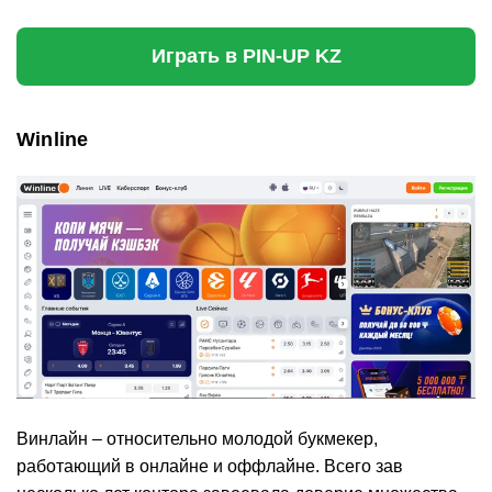
Играть в PIN-UP KZ
Winline
Винлайн – относительно молодой букмекер,
работающий в онлайне и оффлайне. Всего зав