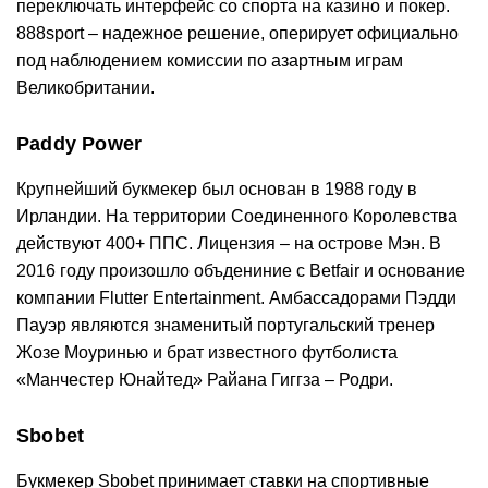
переключать интерфейс со спорта на казино и покер.
888sport – надежное решение, оперирует официально
под наблюдением комиссии по азартным играм
Великобритании.
Paddy Power
Крупнейший букмекер был основан в 1988 году в
Ирландии. На территории Соединенного Королевства
действуют 400+ ППС. Лицензия – на острове Мэн. В
2016 году произошло объдениние с Betfair и основание
компании Flutter Entertainment. Амбассадорами Пэдди
Пауэр являются знаменитый португальский тренер
Жозe Моуринью и брат известного футболиста
«Манчестер Юнайтед» Райана Гиггза – Родри.
Sbobet
Букмекер Sbobet принимает ставки на спортивные