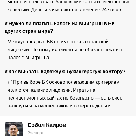
можно использовать банковские карты и электронные
кошельки. Деньги зачисляются в течение 24 часов.
❓ Нужно ли платить налоги на выигрыш в БК
других стран мира?
Международные БК не имеют казахстанской
лицензии. Поэтому их клиенты не обязаны платить
налог с выигрыша.
❓ Как выбрать надежную букмекерскую контору?
✅ При выборе БК основополагающим критерием
является наличие лицензии. Играть на
нелицензионных сайтах не безопасно — есть риск
наткнуться на мошенников и потерять деньги.
Ербол Каиров
Эксперт