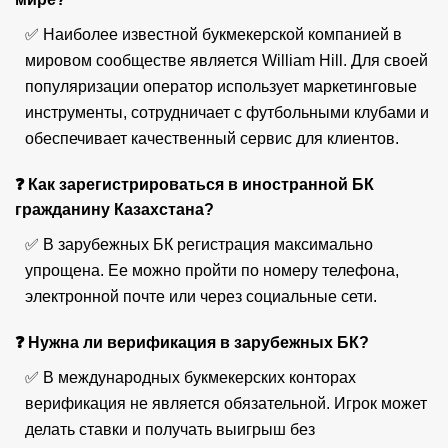
✅ Наиболее известной букмекерской компанией в
мировом сообществе является William Hill. Для своей
популяризации оператор использует маркетинговые
инструменты, сотрудничает с футбольными клубами и
обеспечивает качественный сервис для клиентов.
❓ Как зарегистрироваться в иностранной БК
гражданину Казахстана?
✅ В зарубежных БК регистрация максимально
упрощена. Ее можно пройти по номеру телефона,
электронной почте или через социальные сети.
❓ Нужна ли верификация в зарубежных БК?
✅ В международных букмекерских конторах
верификация не является обязательной. Игрок может
делать ставки и получать выигрыш без