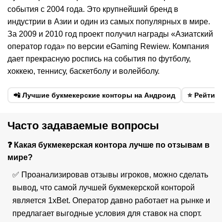
события с 2004 года. Это крупнейший бренд в
индустрии в Азии и один из самых популярных в мире.
За 2009 и 2010 год проект получил награды «Азиатский
оператор года» по версии eGaming Rewiew. Компания
дает прекрасную роспись на события по футболу,
хоккею, теннису, баскетболу и волейболу.
📲 Лучшие букмекерские конторы на Андроид
⭐ Рейтинг
Часто задаваемые вопросы
❓ Какая букмекерская контора лучше по отзывам в
мире?
✅ Проанализировав отзывы игроков, можно сделать
вывод, что самой лучшей букмекерской конторой
является 1xBet. Оператор давно работает на рынке и
предлагает выгодные условия для ставок на спорт.