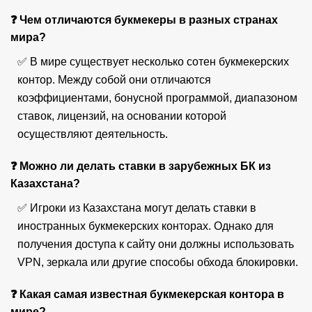
❓ Чем отличаются букмекеры в разных странах
мира?
✅ В мире существует несколько сотен букмекерских
контор. Между собой они отличаются
коэффициентами, бонусной программой, диапазоном
ставок, лицензий, на основании которой
осуществляют деятельность.
❓ Можно ли делать ставки в зарубежных БК из
Казахстана?
✅ Игроки из Казахстана могут делать ставки в
иностранных букмекерских конторах. Однако для
получения доступа к сайту они должны использовать
VPN, зеркала или другие способы обхода блокировки.
❓ Какая самая известная букмекерская контора в
мире?