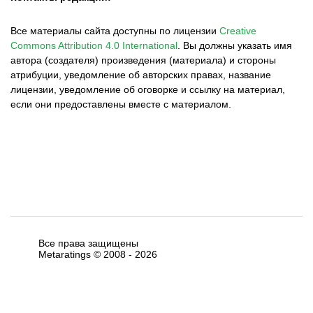
Все материалы сайта доступны по лицензии
Creative
Commons Attribution 4.0 International
.
Вы должны указать имя
автора (создателя) произведения (материала) и стороны
атрибуции, уведомление об авторских правах, название
лицензии, уведомление об оговорке и ссылку на материал,
если они предоставлены вместе с материалом.
Все права защищены
Metaratings © 2008 -
2026