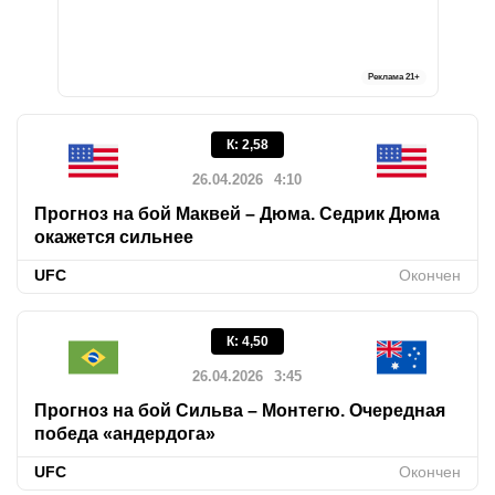
Реклама
21+
К
:
2,58
26.04.2026
4:10
Прогноз на бой Маквей – Дюма. Седрик Дюма
окажется сильнее
UFC
Окончен
К
:
4,50
26.04.2026
3:45
Прогноз на бой Сильва – Монтегю. Очередная
победа «андердога»
UFC
Окончен