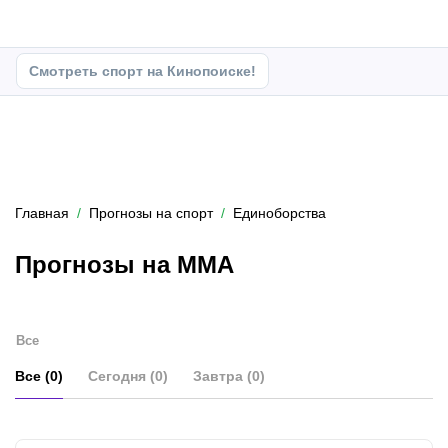
Смотреть спорт на Кинопоиске!
Главная
Прогнозы на спорт
Единоборства
Прогнозы на MMA
Все
Все (0)
Сегодня (0)
Завтра (0)