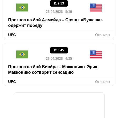
К
:
2,13
26.04.2026
5:10
Прогноз на бой Алмейда – Спэнн. «Бушеша»
одержит победу
UFC
Окончен
К
:
3,45
26.04.2026
4:35
Прогноз на бой Виейра – Макконико. Эрик
Макконико сотворит сенсацию
UFC
Окончен