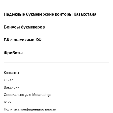
Надежные букмекерские конторы Казахстана
Лучшие букмекеры
Обзор Олимп бет
Бонусы букмекеров
Приложения букмекеров
Бездепозитные бонусы
Olimpbet бонусы
БК с высокими КФ
Бонусы за регистрацию
Промокоды 1xBet
Скачать Ойнабет
Скачать OlimpBet
За установку приложения
Фрибеты
Промокоды Ubet
Скачать 1хБет
Ubet Android
Промокоды Олимпбет
Старым игрокам
Фрибет на День Рождения
Фрибеты без депозита
Фрибет 10000
Контакты
О нас
Вакансии
Специально для Metaratings
RSS
Политика конфиденциальности