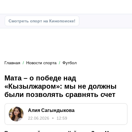
Смотреть спорт на Кинопоиске!
Главная
Новости спорта
Футбол
Мата – о победе над
«Кызылжаром»: мы не должны
были позволять сравнять счет
Алия Сагындыкова
22.06.2026
12:59