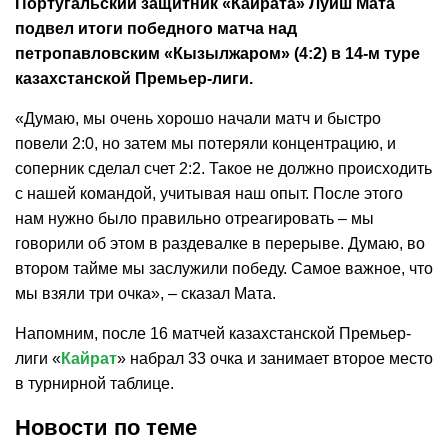
Португальский защитник «Кайрата» Луиш Мата
подвел итоги победного матча над
петропавловским «Кызылжаром» (4:2) в 14-м туре
казахстанской Премьер-лиги.
«Думаю, мы очень хорошо начали матч и быстро
повели 2:0, но затем мы потеряли концентрацию, и
соперник сделал счет 2:2. Такое не должно происходить
с нашей командой, учитывая наш опыт. После этого
нам нужно было правильно отреагировать – мы
говорили об этом в раздевалке в перерыве. Думаю, во
втором тайме мы заслужили победу. Самое важное, что
мы взяли три очка», – сказал Мата.
Напомним, после 16 матчей казахстанской Премьер-
лиги «
Кайрат
» набрал 33 очка и занимает второе место
в турнирной таблице.
Новости по теме