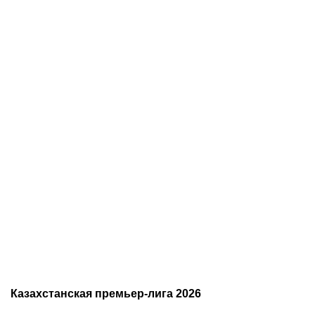
07.08.2026
20:50
07.08.2026
13:01
Нургожай сохранит место
Чемпион Европы и
в UFC: почему Дияр
спаситель «Аякса»: кто
фаворит в бою против
такой Джон ван’т Схип –
Бруну Лопеса
новый тренер сборной
Казахстана
Казахстанская премьер-лига 2026