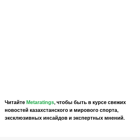
07.08.2026
17:25
07.08.2026
14:40
«Атырау» расстался с
Владимир Слишкович
главным тренером
возглавил столичный
Владимиром Чебуриным
«Женис»
Читайте
Metaratings
, чтобы быть в курсе свежих
новостей
казахстанского
и мирового спорта,
эксклюзивных инсайдов и экспертных мнений.