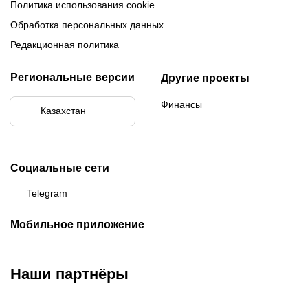
Политика использования cookie
Обработка персональных данных
Редакционная политика
Региональные версии
Другие проекты
Финансы
Казахстан
Социальные сети
Telegram
Мобильное приложение
Наши партнёры