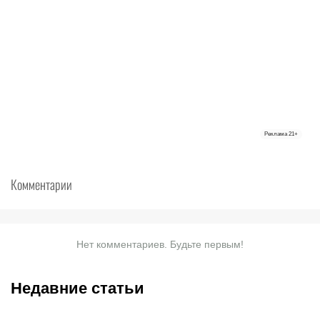
Реклама
21+
Комментарии
Нет комментариев. Будьте первым!
Недавние статьи