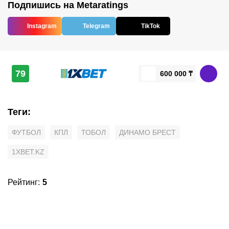
Подпишись на Metaratings
Instagram
Telegram
TikTok
79
600 000 ₸
Теги
:
ФУТБОЛ
КПЛ
ТОБОЛ
ДИНАМО БРЕСТ
1XBET.KZ
Рейтинг
:
5