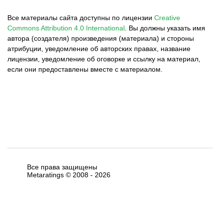
Все материалы сайта доступны по лицензии
Creative
Commons Attribution 4.0 International
.
Вы должны указать имя
автора (создателя) произведения (материала) и стороны
атрибуции, уведомление об авторских правах, название
лицензии, уведомление об оговорке и ссылку на материал,
если они предоставлены вместе с материалом.
Все права защищены
Metaratings © 2008 -
2026