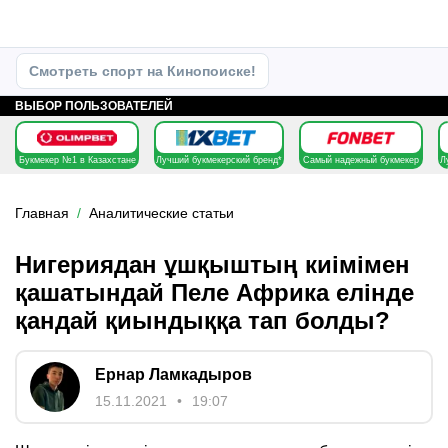
Смотреть спорт на Кинопоиске!
ВЫБОР ПОЛЬЗОВАТЕЛЕЙ
Букмекер №1 в Казахстане
Лучший букмекерский бренд*
Самый надежный букмекер
Л
Главная
Аналитические статьи
Нигериядан ұшқыштың киімімен
қашатындай Пеле Африка елінде
қандай қиындыққа тап болды?
Ернар Ламкадыров
15.11.2021
19:07