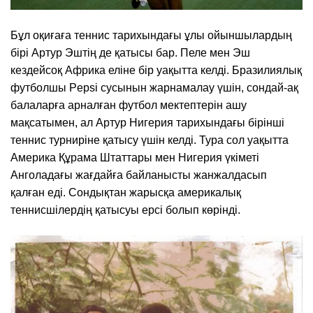
Бұл оқиғаға теннис тарихындағы ұлы ойыншылардың
бірі Артур Эштің де қатысы бар. Пеле мен Эш
кездейсоқ Африка еліне бір уақытта келді. Бразилиялық
футболшы Pepsi сусынын жарнамалау үшін, сондай-ақ
балаларға арналған футбол мектептерін ашу
мақсатымен, ал Артур Нигерия тарихындағы бірінші
теннис турниріне қатысу үшін келді. Тура сол уақытта
Америка Құрама Штаттары мен Нигерия үкіметі
Анголадағы жағдайға байланысты жанжалдасып
қалған еді. Сондықтан жарысқа америкалық
теннисшілердің қатысуы ерсі болып көрінді.