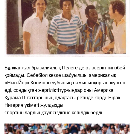
Бұлжанжал бразилиялық Пелеге де өз әсерін тигізбей
қоймады. Себебіол кезде шабуылшы америкалық
«Нью-Йорк Космос»клубының намысынқорғап жүрген
еді, сондықтан жергіліктітұрғындар оны Америка
Құрама Штаттарының одақтасы ретінде көрді. Бірақ
Нигерия үкіметі жұлдызды
спортшылардыңқауіпсіздігіне кепілдік берді.