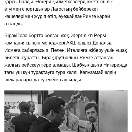
қарсы болды. Әскери қызметкерлердіңжетекшілік
етуімен спортшылар Лагостың бейберекет
көшелерімен жүріп өтіп, әуежайданРимге қарай
аттанды.
БірақПеле бортта болған жоқ. Жергілікті Pepsi
компаниясының менеджері АҚШ елшісі Дональд
Исмаға хабарласып, Пелені Италияға жіберу үшін ұшақ
билетін сұратты. Бірақ футболшы Римге аттанған
жалғыз рейскеүлгере алмады. Шабуылшыға Нигерияда
тағы үш күн тұрақтауға тура келді. Көпұзамай елдің
шекаралары да түгелімен ашылды.