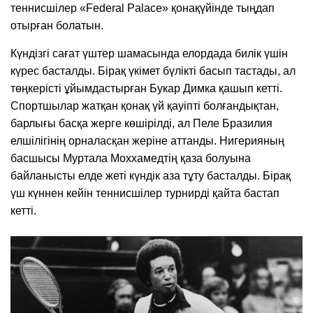
теннисшілер «Federal Palace» қонақүйінде тыңдап
отырған болатын.
Күндізгі сағат үштер шамасында елордада билік үшін
күрес басталды. Бірақ үкімет бүлікті басып тастады, ал
төңкерісті ұйымдастырған Букар Димка қашып кетті.
Спортшылар жатқан қонақ үй қауіпті болғандықтан,
барлығы басқа жерге көшірілді, ал Пеле Бразилия
елшілігінің орналасқан жеріне аттанды. Нигерияның
басшысы Муртала Моххамедтің қаза болуына
байланысты елде жеті күндік аза тұту басталды. Бірақ
үш күннен кейін теннисшілер турнирді қайта бастап
кетті.