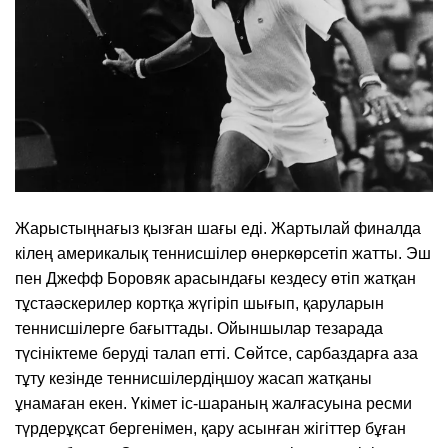
Жарыстыңнағыз қызған шағы еді. Жартылай финалда
кілең америкалық теннисшілер өнеркөрсетіп жатты. Эш
пен Джефф Боровяк арасындағы кездесу өтіп жатқан
тұстаәскерилер кортқа жүгіріп шығып, қаруларын
теннисшілерге бағыттады. Ойыншылар тезарада
түсініктеме беруді талап етті. Сөйтсе, сарбаздарға аза
тұту кезінде теннисшілердіңшоу жасап жатқаны
ұнамаған екен. Үкімет іс-шараның жалғасуына ресми
түрдерұқсат бергенімен, қару асынған жігіттер бұған