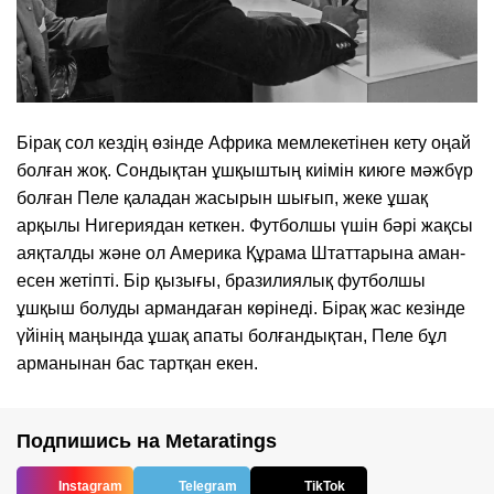
Бірақ сол кездің өзінде Африка мемлекетінен кету оңай
болған жоқ. Сондықтан ұшқыштың киімін киюге мәжбүр
болған Пеле қаладан жасырын шығып, жеке ұшақ
арқылы Нигериядан кеткен. Футболшы үшін бәрі жақсы
аяқталды және ол Америка Құрама Штаттарына аман-
есен жетіпті. Бір қызығы, бразилиялық футболшы
ұшқыш болуды армандаған көрінеді. Бірақ жас кезінде
үйінің маңында ұшақ апаты болғандықтан, Пеле бұл
арманынан бас тартқан екен.
Подпишись на Metaratings
Instagram
Telegram
TikTok