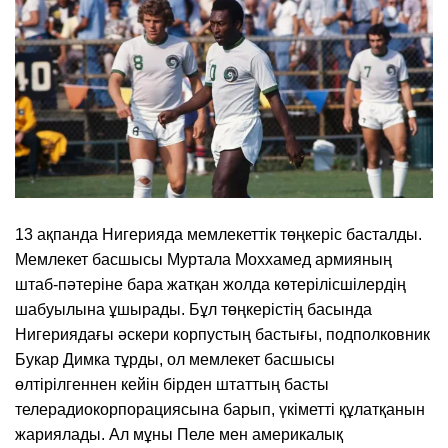
13 ақпанда Нигерияда мемлекеттік төңкеріс басталды.
Мемлекет басшысы Муртала Моххамед армияның
штаб-пәтеріне бара жатқан жолда көтерілісшілердің
шабуылына ұшырады. Бұл төңкерістің басында
Нигериядағы әскери корпустың бастығы, подполковник
Букар Димка тұрды, ол мемлекет басшысы
өлтірілгеннен кейін бірден штаттың басты
телерадиокорпорациясына барып, үкіметті құлатқанын
жариялады. Ал мұны Пеле мен америкалық