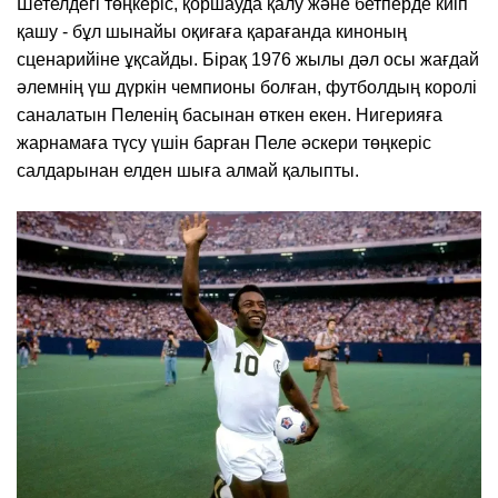
Шетелдегі төңкеріс, қоршауда қалу және бетперде киіп
қашу - бұл шынайы оқиғаға қарағанда киноның
сценарийіне ұқсайды. Бірақ 1976 жылы дәл осы жағдай
әлемнің үш дүркін чемпионы болған, футболдың королі
саналатын Пеленің басынан өткен екен. Нигерияға
жарнамаға түсу үшін барған Пеле әскери төңкеріс
салдарынан елден шыға алмай қалыпты.