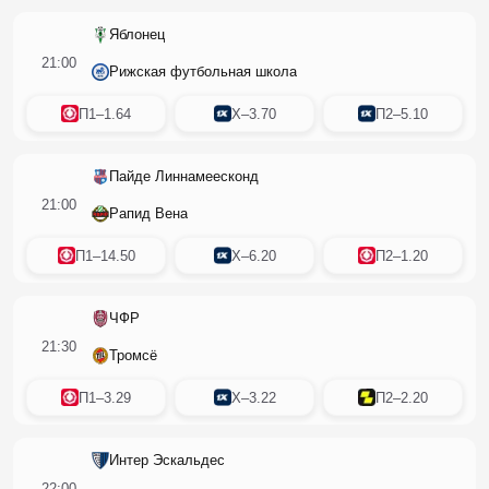
Яблонец
21:00
Рижская футбольная школа
П1
–
1.64
X
–
3.70
П2
–
5.10
Пайде Линнамеесконд
21:00
Рапид Вена
П1
–
14.50
X
–
6.20
П2
–
1.20
ЧФР
21:30
Тромсё
П1
–
3.29
X
–
3.22
П2
–
2.20
Интер Эскальдес
22:00