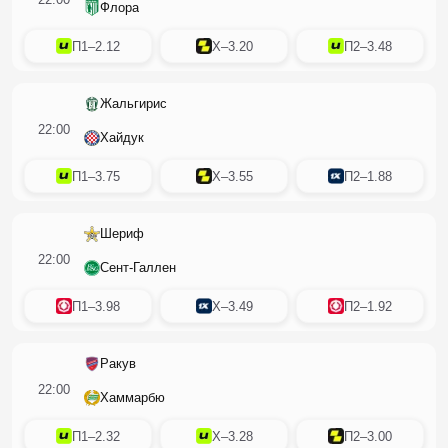
Флора
П1
–
2.12
X
–
3.20
П2
–
3.48
Жальгирис
22:00
Хайдук
П1
–
3.75
X
–
3.55
П2
–
1.88
Шериф
22:00
Сент-Галлен
П1
–
3.98
X
–
3.49
П2
–
1.92
Ракув
22:00
Хаммарбю
П1
–
2.32
X
–
3.28
П2
–
3.00