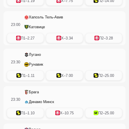
П1
–
1.19
X
–
7.75
П2
–
14.00
Хапоэль Тель-Авив
23:00
Катовице
П1
–
2.27
X
–
3.34
П2
–
3.28
Лугано
23:30
Рунавик
П1
–
1.11
X
–
7.00
П2
–
25.00
Брага
23:30
Динамо Минск
П1
–
1.10
X
–
10.75
П2
–
25.00