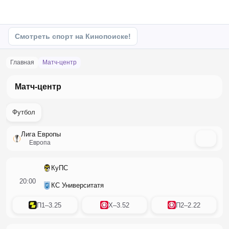
Смотреть спорт на Кинопоиске!
Главная
матч-центр
Матч-центр
Футбол
Лига Европы
Европа
КуПС
20:00
КС Университатя
П1
–
3.25
X
–
3.52
П2
–
2.22