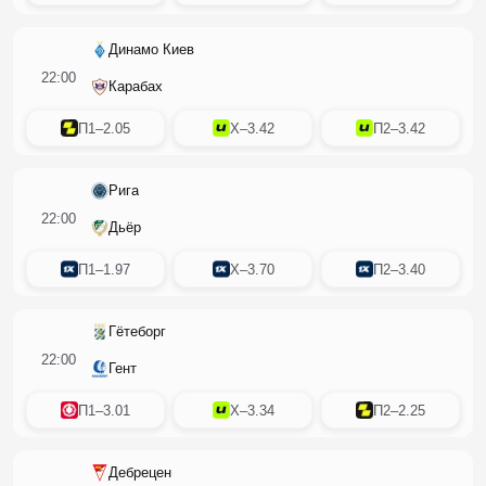
Динамо Киев
22:00
Карабах
П1
–
2.05
X
–
3.42
П2
–
3.42
Рига
22:00
Дьёр
П1
–
1.97
X
–
3.70
П2
–
3.40
Гётеборг
22:00
Гент
П1
–
3.01
X
–
3.34
П2
–
2.25
Дебрецен