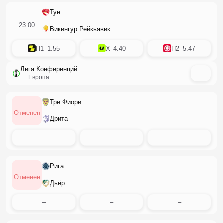
Тун
23:00
Викингур Рейкьявик
П1
–
1.55
X
–
4.40
П2
–
5.47
Лига Конференций
Европа
Тре Фиори
Отменен
Дрита
–
–
–
Рига
Отменен
Дьёр
–
–
–