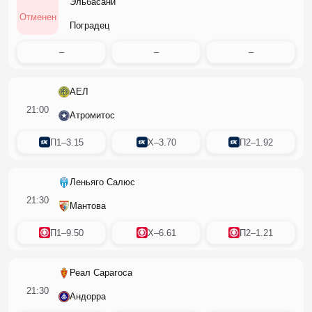
Эльбасани
Отменен
Поградец
–
–
–
АЕЛ
21:00
Атромитос
П1
–
3.15
X
–
3.70
П2
–
1.92
Леньяго Салюс
21:30
Мантова
П1
–
9.50
X
–
6.61
П2
–
1.21
Реал Сарагоса
21:30
Андорра