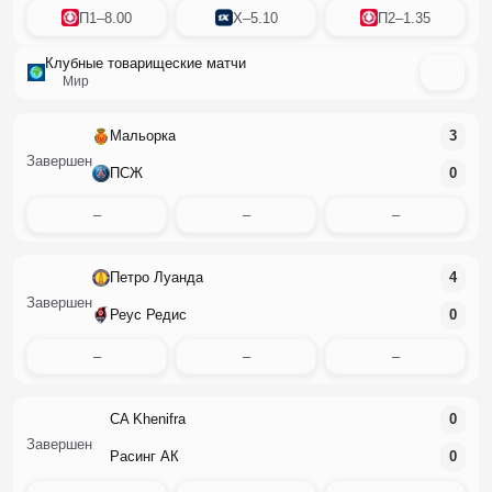
П1
–
8.00
X
–
5.10
П2
–
1.35
Клубные товарищеские матчи
Мир
Мальорка
3
Завершен
ПСЖ
0
–
–
–
Петро Луанда
4
Завершен
Реус Редис
0
–
–
–
CA Khenifra
0
Завершен
Расинг АК
0