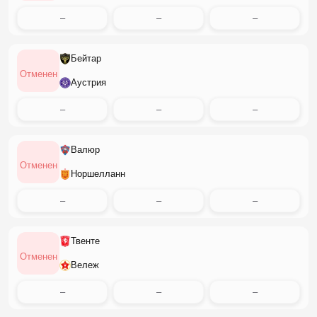
–
–
–
Бейтар
Отменен
Аустрия
–
–
–
Валюр
Отменен
Норшелланн
–
–
–
Твенте
Отменен
Вележ
–
–
–