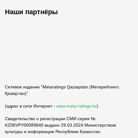
Наши партнёры
ФК «Кайрат»
ФК «Астана»
ФК «Тобол»
Сетевое издание "Metaratings Qazaqstan (Метарейтингс
Қазақстан)"
(адрес в сети Интернет -
www.meta-ratings.kz
)
Свидетельство о регистрации СМИ серия №
KZ06VPY00089840 выдано 29.03.2024 Министерством
культуры и информации Республики Казахстан.