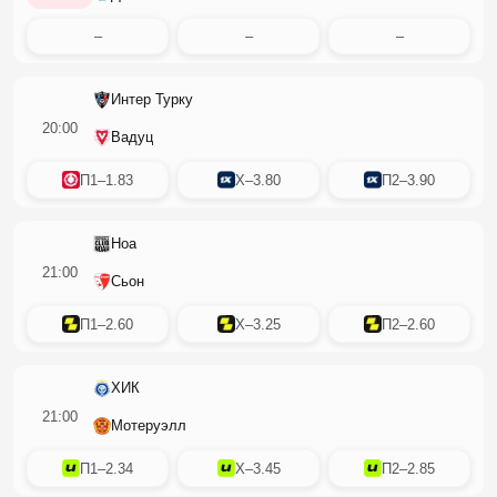
–
–
–
Интер Турку
20:00
Вадуц
П1
–
1.83
X
–
3.80
П2
–
3.90
Ноа
21:00
Сьон
П1
–
2.60
X
–
3.25
П2
–
2.60
ХИК
21:00
Мотеруэлл
П1
–
2.34
X
–
3.45
П2
–
2.85