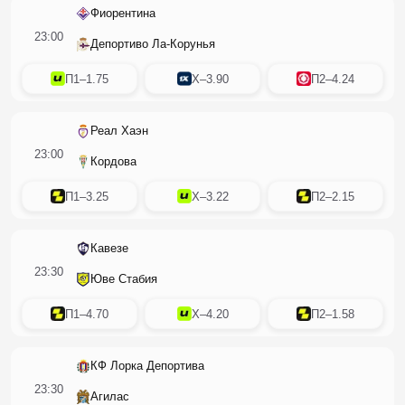
Фиорентина
23:00
Депортиво Ла-Корунья
П1
–
1.75
X
–
3.90
П2
–
4.24
Реал Хаэн
23:00
Кордова
П1
–
3.25
X
–
3.22
П2
–
2.15
Кавезе
23:30
Юве Стабия
П1
–
4.70
X
–
4.20
П2
–
1.58
КФ Лорка Депортива
23:30
Агилас