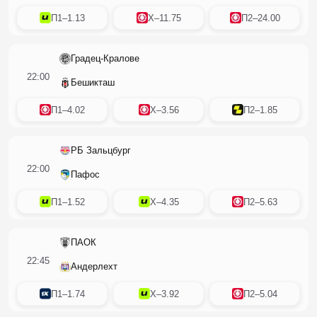
П1
–
1.13
X
–
11.75
П2
–
24.00
Градец-Кралове
22:00
Бешикташ
П1
–
4.02
X
–
3.56
П2
–
1.85
РБ Зальцбург
22:00
Пафос
П1
–
1.52
X
–
4.35
П2
–
5.63
ПАОК
22:45
Андерлехт
П1
–
1.74
X
–
3.92
П2
–
5.04