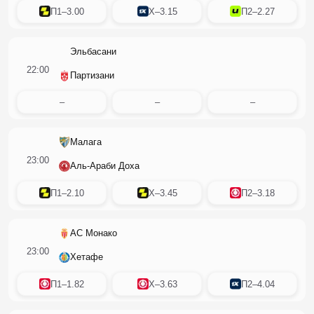
П1
–
3.00
X
–
3.15
П2
–
2.27
Эльбасани
22:00
Партизани
–
–
–
Малага
23:00
Аль-Араби Доха
П1
–
2.10
X
–
3.45
П2
–
3.18
АС Монако
23:00
Хетафе
П1
–
1.82
X
–
3.63
П2
–
4.04