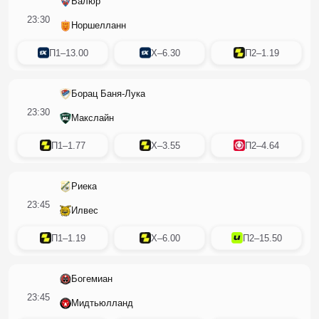
Валюр
23:30
Норшелланн
П1
–
13.00
X
–
6.30
П2
–
1.19
Борац Баня-Лука
23:30
Макслайн
П1
–
1.77
X
–
3.55
П2
–
4.64
Риека
23:45
Илвес
П1
–
1.19
X
–
6.00
П2
–
15.50
Богемиан
23:45
Мидтьюлланд