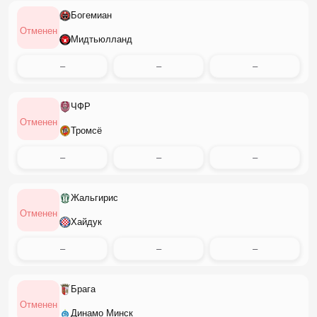
Богемиан
Отменен
Мидтьюлланд
–
–
–
ЧФР
Отменен
Тромсё
–
–
–
Жальгирис
Отменен
Хайдук
–
–
–
Брага
Отменен
Динамо Минск