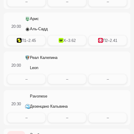
–
–
–
Арис
20:00
Аль-Садд
П1
–
2.45
X
–
3.62
П2
–
2.41
Реал Калепина
20:00
Leon
–
–
–
Pavonese
20:30
Дезенцано Кальвина
–
–
–