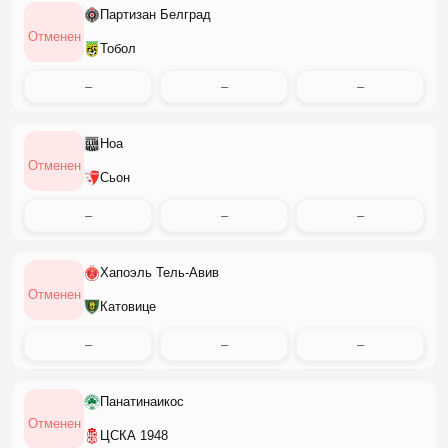
Партизан Белград
Отменен
Тобол
–
–
–
Ноа
Отменен
Сьон
–
–
–
Хапоэль Тель-Авив
Отменен
Катовице
–
–
–
Панатинаикос
Отменен
ЦСКА 1948