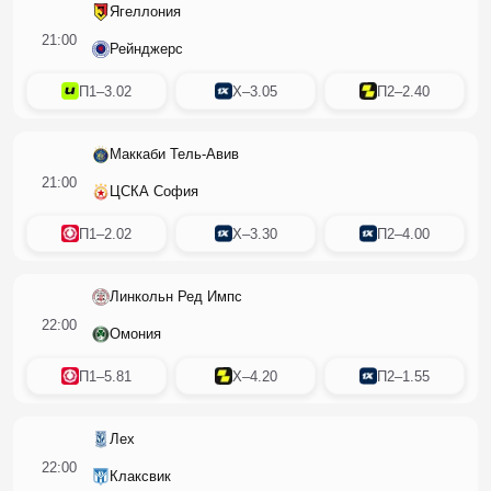
Ягеллония
21:00
Рейнджерс
П1
–
3.02
X
–
3.05
П2
–
2.40
Маккаби Тель-Авив
21:00
ЦСКА София
П1
–
2.02
X
–
3.30
П2
–
4.00
Линкольн Ред Импс
22:00
Омония
П1
–
5.81
X
–
4.20
П2
–
1.55
Лех
22:00
Клаксвик