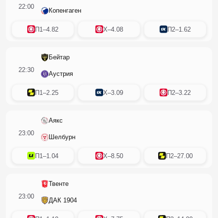
22:00
Копенгаген
П1
–
4.82
X
–
4.08
П2
–
1.62
Бейтар
22:30
Аустрия
П1
–
2.25
X
–
3.09
П2
–
3.22
Аякс
23:00
Шелбурн
П1
–
1.04
X
–
8.50
П2
–
27.00
Твенте
23:00
ДАК 1904