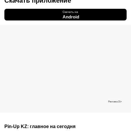
Скачать приложение
Скачать на
Android
Реклама
21+
Pin-Up KZ: главное на сегодня