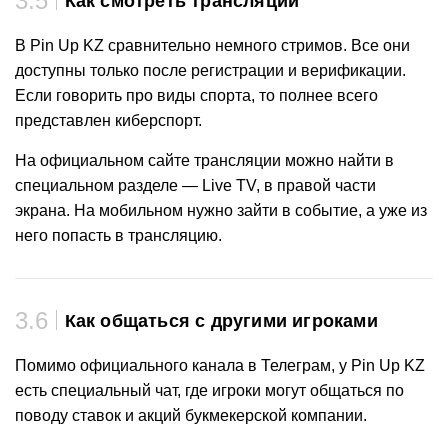
3.5
Как смотреть трансляции
В Pin Up KZ сравнительно немного стримов. Все они
доступны только после регистрации и верификации.
Если говорить про виды спорта, то полнее всего
представлен киберспорт.
На официальном сайте трансляции можно найти в
специальном разделе — Live TV, в правой части
экрана. На мобильном нужно зайти в событие, а уже из
него попасть в трансляцию.
3.6
Как общаться с другими игроками
Помимо официального канала в Телеграм, у Pin Up KZ
есть специальный чат, где игроки могут общаться по
поводу ставок и акций букмекерской компании.