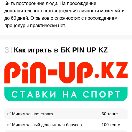
быть посторонние люди. На прохождение
дополнительного подтверждения личности может уйти
до 60 дней. Отзывов о сложностях с прохождением
процедуры практически нет.
3
Как играть в БК PIN UP KZ
✅ Минимальная ставка
60 тенге
✅ Минимальный депозит для бонусов
100 тенге