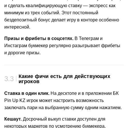
и сделать квалифицирующую ставку — экспресс как
минимум из трех событий. Этот постоянный
бездепозитный бонус делает игру в конторе особенно
интересной.
Призы и фрибеты в соцсетях.
В Телеграм и
Инстаграм букмекер регулярно разыгрывает фрибеты
и дорогие призы.
Какие фичи есть для действующих
3.3
игроков
Ставка в один клик.
На десктопе и в приложении БК
Pin Up KZ игрок может настроить возможность
заключать пари на выбранную сумму одним нажатием.
Кешаут.
Досрочный выкуп ставки доступен для
некоторых маркетов по усмотрению букмекера.