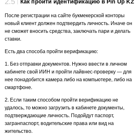
2.5
Как пройти идентификацию в Pin Up KZ
После регистрации на сайте букмекерской конторы
новый клиент должен подтвердить личность. Иначе он
не сможет вносить средства, заключать пари и делать
ставки.
Есть два способа пройти верификацию:
1. Без отправки документов. Нужно ввести в личном
кабинете свой ИИН и пройти лайвнес-проверку — для
нее понадобится камера либо на компьютере, либо на
смартфоне.
2. Если таким способом пройти верификацию не
удалось, то можно загрузить в кабинете документы,
подтверждающие личность. Подойдут паспорт,
загранпаспорт, водительские права или вид на
жительство.