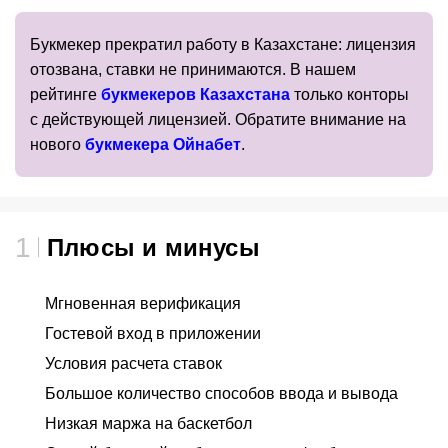
Букмекер прекратил работу в Казахстане: лицензия
отозвана, ставки не принимаются. В нашем
рейтинге
букмекеров Казахстана
только конторы
с действующей лицензией. Обратите внимание на
нового
букмекера Ойнабет
.
1
Плюсы и минусы
Мгновенная верификация
Гостевой вход в приложении
Условия расчета ставок
Большое количество способов ввода и вывода
Низкая маржа на баскетбол