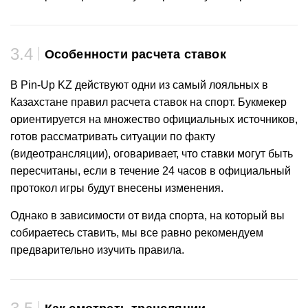
3.4
Особенности расчета ставок
В Pin-Up KZ действуют одни из самый лояльных в
Казахстане правил расчета ставок на спорт. Букмекер
ориентируется на множество официальных источников,
готов рассматривать ситуации по факту
(видеотрансляции), оговаривает, что ставки могут быть
пересчитаны, если в течение 24 часов в официальный
протокол игры будут внесены изменения.
Однако в зависимости от вида спорта, на который вы
собираетесь ставить, мы все равно рекомендуем
предварительно изучить правила.