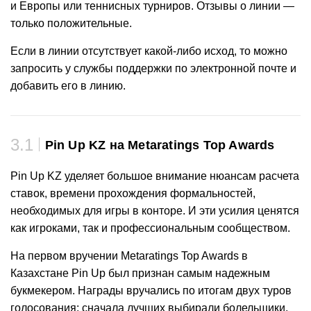
и Европы или теннисных турниров. Отзывы о линии —
только положительные.
Если в линии отсутствует какой-либо исход, то можно
запросить у службы поддержки по электронной почте и
добавить его в линию.
3.1
Pin Up KZ на Metaratings Top Awards
Pin Up KZ уделяет большое внимание нюансам расчета
ставок, времени прохождения формальностей,
необходимых для игры в конторе. И эти усилия ценятся
как игроками, так и профессиональным сообществом.
На первом вручении Metaratings Top Awards в
Казахстане Pin Up был признан самым надежным
букмекером. Награды вручались по итогам двух туров
голосования: сначала лучших выбирали болельщики,