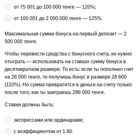
от 75 001 до 100 000 тенге — 120%;
от 100 001 до 2 000 000 тенге — 125%.
Максимальная сумма бонуса на первый депозит — 2
500 000 тенге.
Чтобы перевести средства с бонусного счета, их нужно
отыграть — использовать на ставках сумму бонуса в
десятикратном размере. То есть: если ты пополнил счет
на 26 000 тенге, то получишь бонус в размере 28 600
(110%). Но сумма превратится в деньги на счету только
после того, как ты заиграешь 286 000 тенге.
Ставки должны быть:
экспрессами или ординарами;
с коэффициентом от 1.80.