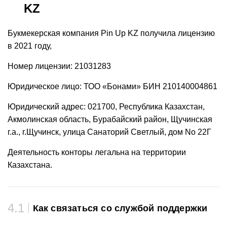
KZ
Букмекерская компания Pin Up KZ получила лицензию
в 2021 году,
Номер лицензии: 21031283
Юридическое лицо: ТОО «Бонами» БИН 210140004861
Юридический адрес: 021700, Республика Казахстан,
Акмолинская область, Бурабайский район, Щучинская
г.а., г.Щучинск, улица Санаторий Светлый, дом No 22Г
Деятельность конторы легальна на территории
Казахстана.
4.1
Как связаться со службой поддержки