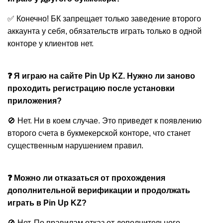
✅ Конечно! БК запрещает только заведение второго
аккаунта у себя, обязательств играть только в одной
конторе у клиентов нет.
❓ Я играю на сайте Pin Up KZ. Нужно ли заново
проходить регистрацию после установки
приложения?
🚫 Нет. Ни в коем случае. Это приведет к появлению
второго счета в букмекерской конторе, что станет
существенным нарушением правил.
❓ Можно ли отказаться от прохождения
дополнительной верификации и продолжать
играть в Pin Up KZ?
🚫 Нет. По правилам отказ от дополнительного