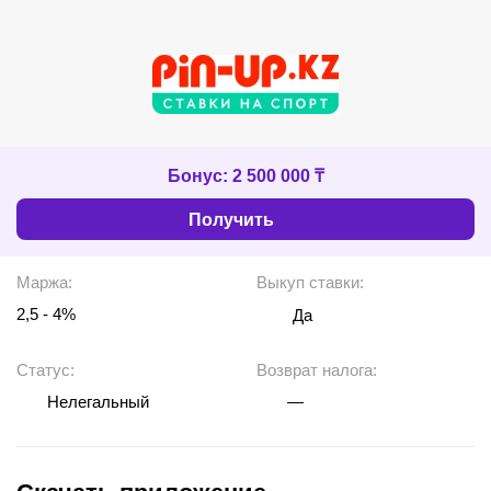
Бонус
:
2 500 000 ₸
Получить
Маржа
:
Выкуп ставки
:
2,5 - 4%
Да
Статус
:
Возврат налога
:
Нелегальный
—