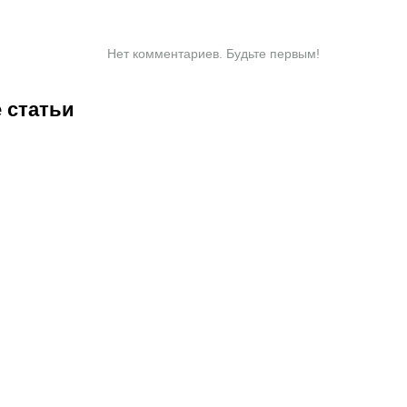
Нет комментариев. Будьте первым!
 статьи
1:00
07.08.2026
20:50
07.08.2026
13:01
07.08.2026
11:00
07.
Нургожай
Чемпион
«Хватит
«Т
сохранит
Европы и
разговоров».
кр
место в
спаситель
Мейирим
пр
ое
UFC:
«Аякса»:
Нурсултанов
«П
почему
кто такой
возвращается
Ка
Дияр
Джон ван’т
после
бл