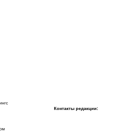
К «Тобол»
ФК «Шахтер»
Футзальный клуб
«Семей»
ингс
Контакты редакции:
вом