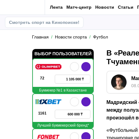
Лента
Матч-центр
Новости
Статьи
Смотреть спорт на Кинопоиске!
Главная
Новости спорта
Футбол
В «Реал
ВЫБОР ПОЛЬЗОВАТЕЛЕЙ
Тчуамен
Ма
72
1 105 000 ₸
08.
Букмекер №1 в Казахстане
Мадридский 
между полуз
1161
600 000 ₸
произошёл в
Лучший букмекерский бренд*
«Футбольный 
тренировке п