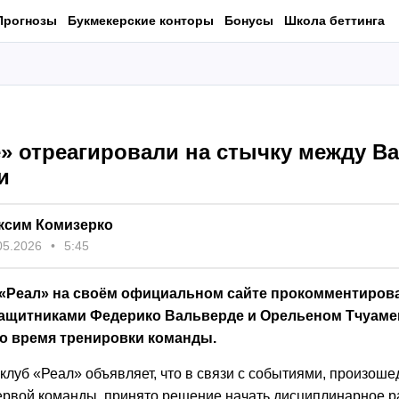
Прогнозы
Букмекерские конторы
Бонусы
Школа беттинга
е» отреагировали на стычку между В
и
ксим Комизерко
05.2026
5:45
«Реал» на своём официальном сайте прокомментиров
ащитниками Федерико Вальверде и Орельеном Тчуаме
о время тренировки команды.
клуб «Реал» объявляет, что в связи с событиями, произош
ервой команды, принято решение начать дисциплинарное р