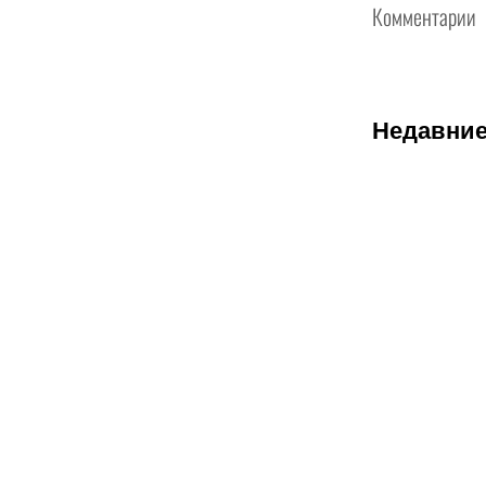
Комментарии
Недавние
08.08.2026
1
Битва за
призовую
тройку и
прииртышск
дерби