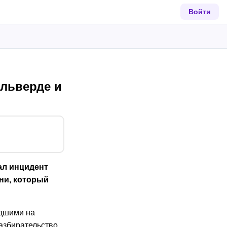
Войти
альверде и
ал инцидент
ни, который
едшими на
азбирательство.