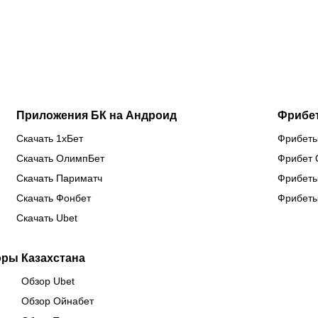
фаворит в
Схип –
трехлетней
по
бою
новый
паузы ради
од
против
тренер
боя за
кл
Бруну
сборной
титул WBC
ев
Лопеса
Казахстана
Приложения БК на Андроид
Фрибе
Скачать 1хБет
Фрибеты
Скачать ОлимпБет
Фрибет 
Скачать Париматч
Фрибеты
Скачать Фонбет
Фрибеты
Скачать Ubet
оры Казахстана
Обзор Ubet
Обзор Ойнабет