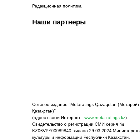
Редакционная политика
Наши партнёры
ФК «Кайрат»
ФК «Астана»
Ф
Сетевое издание "Metaratings Qazaqstan (Метарейт
Қазақстан)"
(адрес в сети Интернет -
www.meta-ratings.kz
)
Свидетельство о регистрации СМИ серия №
KZ06VPY00089840 выдано 29.03.2024 Министерст
культуры и информации Республики Казахстан.