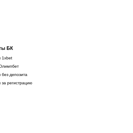
тере ещё
прямом
ного
эфире 7
уба в
августа?
рокубках
ты БК
 1xbet
Олимпбет
 без депозита
 за регистрацию