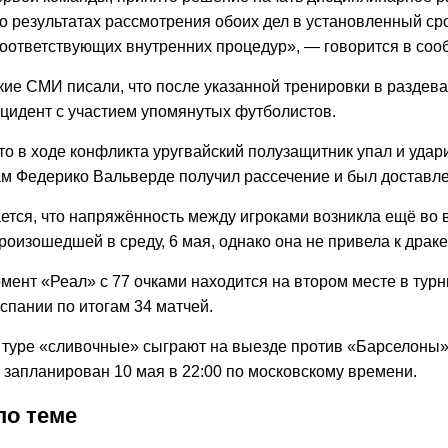
о результатах рассмотрения обоих дел в установленный сро
оответствующих внутренних процедур», — говорится в соо
кие СМИ писали, что после указанной тренировки в раздев
цидент с участием упомянутых футболистов.
то в ходе конфликта уругвайский полузащитник упал и удар
ам Федерико Вальверде получил рассечение и был доставле
ется, что напряжённость между игроками возникла ещё во 
роизошедшей в среду, 6 мая, однако она не привела к драке
мент «Реал» с 77 очками находится на втором месте в тур
спании по итогам 34 матчей.
туре «сливочные» сыграют на выезде против «Барселоны» 
 запланирован 10 мая в 22:00 по московскому времени.
по теме