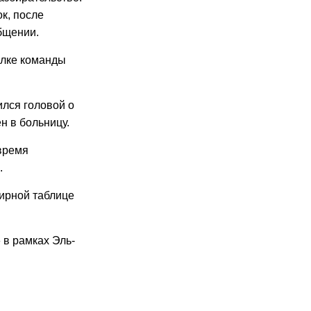
к, после
бщении.
алке команды
ился головой о
н в больницу.
время
.
нирной таблице
в рамках Эль-