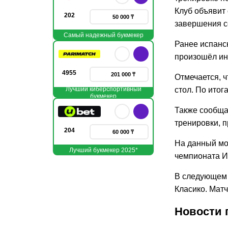
Клуб объявит 
202
50 000 ₸
завершения с
Самый надежный букмекер
Ранее испанс
произошёл ин
4955
201 000 ₸
Отмечается, ч
Лучший киберспортивный
стол. По итог
букмекер
Также сообща
тренировки, п
204
60 000 ₸
На данный мо
Лучший букмекер 2025*
чемпионата И
В следующем 
Класико. Матч
Новости 