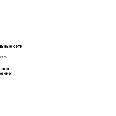
льные сети
gram
ьное
жение