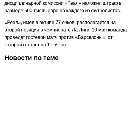
дисциплинарной комиссии «Реал» наложил штраф в
размере 500 тысяч евро на каждого из футболистов.
«Реал», имея в активе 77 очков, располагается на
второй позиции в чемпионате Ла Лиги. 10 мая команда
проведет гостевой матч против «Барселоны», от
которой отстает на 11 очков.
Новости по теме
07.08.2026
20:25
07.08.2026
9:35
«Фиорентина» объявила
Родри уведомил
о переходе Мастантуоно
мадридский «Реал» о
из «Реала» на правах
решении перейти в