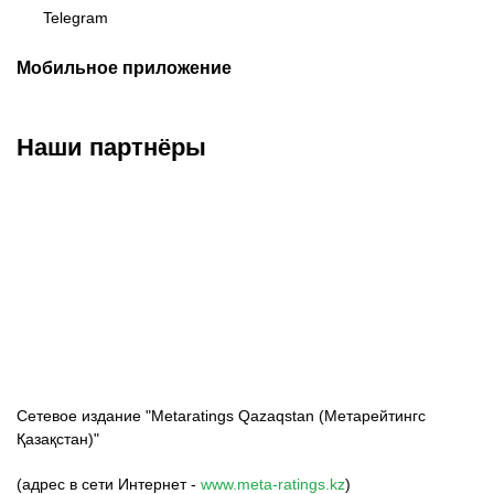
Telegram
Мобильное приложение
Наши партнёры
ФК «Кайрат»
ФК «Астана»
ФК «Тобол»
Сетевое издание "Metaratings Qazaqstan (Метарейтингс
Қазақстан)"
(адрес в сети Интернет -
www.meta-ratings.kz
)