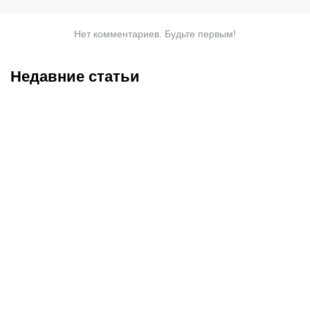
Нет комментариев. Будьте первым!
Недавние статьи
08.08.2026
11:00
07.08.2026
20:50
Битва за призовую
Нургожай сохранит место
тройку и прииртышское
в UFC: почему Дияр
дерби
фаворит в бою против
Бруну Лопеса