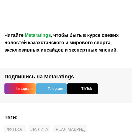
Мадридский «Реал»
«Фиорентина» объявила
выразил соболезнования
о переходе Мастантуоно
в связи со смертью отца
из «Реала» на правах
Лионеля Месси
аренды
Читайте
Metaratings
, чтобы быть в курсе свежих
новостей
казахстанского
и мирового спорта,
эксклюзивных инсайдов и экспертных мнений.
Подпишись на Metaratings
Instagram
Telegram
TikTok
Теги
:
ФУТБОЛ
ЛА ЛИГА
РЕАЛ МАДРИД