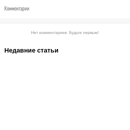
Комментарии
Нет комментариев. Будьте первым!
Недавние статьи
08.08.2026
23:40
08.08.2026
19:19
Саралапов – новый
С кем и когда играет
чемпион, Гусаров
Сатпаев за «Челси»:
сенсационно победил
полное расписание
Женисулы: итоги Naiza в
матчей лондонцев на