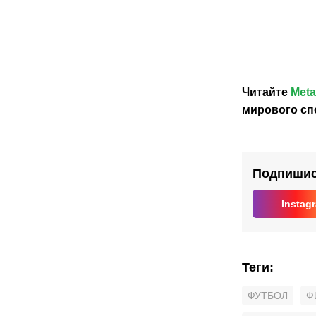
футбола
футб
Мексики
ассо
выразила
потре
поддержку
неме
Джанни
отста
Инфантино
Инфа
Читайте
Meta
с
поста
мирового сп
глав
ФИФ
Подпишись
Instag
Теги
:
ФУТБОЛ
Ф