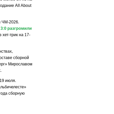
издание All About
и ЧМ-2026.
 3:0 разгромили
хет-трик на 17-
нствах,
оставе сборной
берг» Мирославом
.
19 июля.
Альбичелесте»
года сборную