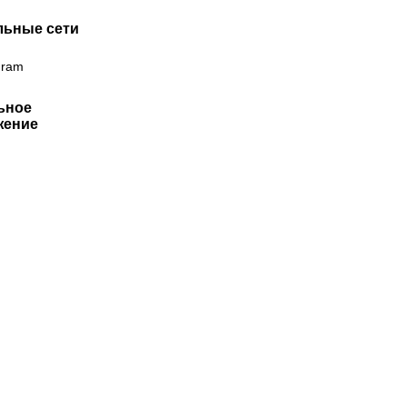
льные сети
gram
ьное
жение