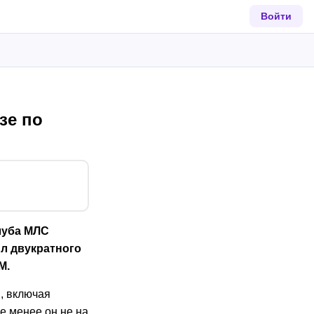
Войти
зе по
луба МЛС
ил двукратного
М.
, включая
е менее он не на