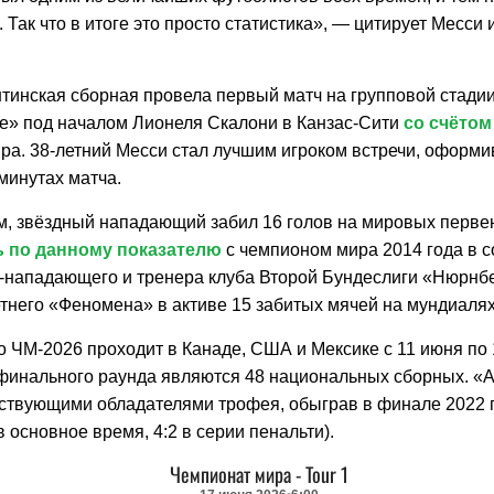
 Так что в итоге это просто статистика», — цитирует Месси 
нтинская сборная провела первый матч на групповой стади
е» под началом Лионеля Скалони в Канзас-Сити
со счётом
а. 38-летний Месси стал лучшим игроком встречи, оформив 
 минутах матча.
м, звёздный нападающий забил 16 голов на мировых перве
 по данному показателю
с чемпионом мира 2014 года в с
с-нападающего и тренера клуба Второй Бундеслиги «Нюрн
етнего «Феномена» в активе 15 забитых мячей на мундиалях
о ЧМ-2026 проходит в Канаде, США и Мексике с 11 июня по 
финального раунда являются 48 национальных сборных. «
ствующими обладателями трофея, обыграв в финале 2022 
в основное время, 4:2 в серии пенальти).
Чемпионат мира
-
Tour 1