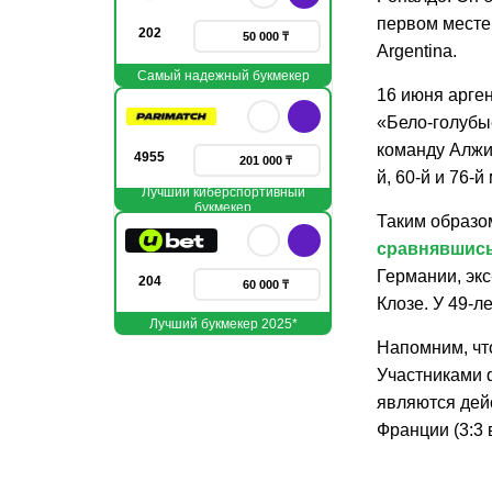
первом месте.
202
50 000 ₸
Argentina.
Самый надежный букмекер
16 июня арге
«Бело-голубы
команду Алжир
4955
201 000 ₸
й, 60-й и 76-й
Лучший киберспортивный
букмекер
Таким образо
сравнявшись
Германии, эк
204
60 000 ₸
Клозе. У 49-л
Лучший букмекер 2025*
Напомним, чт
Участниками 
являются дей
Франции (3:3 