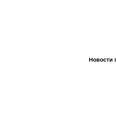
Новости 
07.08.2026
07.08.
2
Федерация
Норв