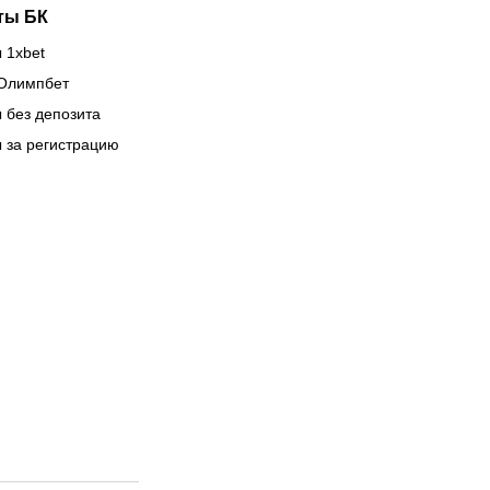
ты БК
 1xbet
Олимпбет
 без депозита
 за регистрацию