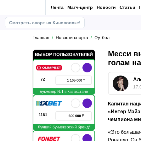
Лента
Матч-центр
Новости
Статьи
Смотреть спорт на Кинопоиске!
Главная
Новости спорта
Футбол
Месси в
ВЫБОР ПОЛЬЗОВАТЕЛЕЙ
голам н
Ал
72
1 105 000 ₸
17.
Букмекер №1 в Казахстане
Капитан нац
«Интер Май
1161
600 000 ₸
чемпиона мир
Лучший букмекерский бренд*
«Это большая
Роналдо. Он 