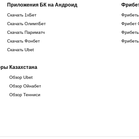
Приложения БК на Андроид
Фрибе
Скачать 1хБет
Фрибеты
Скачать ОлимпБет
Фрибет 
Скачать Париматч
Фрибеты
Скачать Фонбет
Фрибеты
Скачать Ubet
оры Казахстана
Обзор Ubet
Обзор Ойнабет
Обзор Тенниси