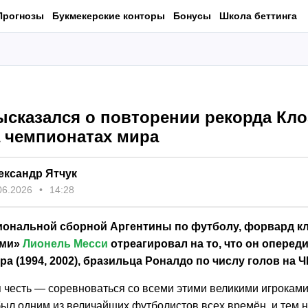
Прогнозы
Букмекерские конторы
Бонусы
Школа беттинга
ысказался о повторении рекорда Кло
а чемпионатах мира
ександр Ятчук
06.2026
14:28
иональной сборной Аргентины по футболу, форвард к
ами»
Лионель Месси
отреагировал на то, что он оперед
а (1994, 2002), бразильца Роналдо по числу голов на Ч
 честь — соревноваться со всеми этими великими игроками
был одним из величайших футболистов всех времён, и тем н