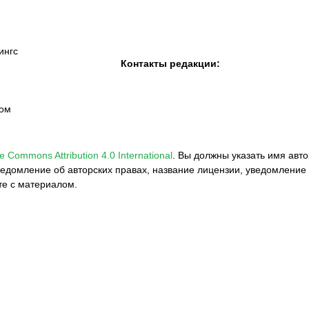
ингс
Контакты редакции:
вом
e Commons Attribution 4.0 International
.
Вы должны указать имя авто
едомление об авторских правах, название лицензии, уведомление 
те с материалом.