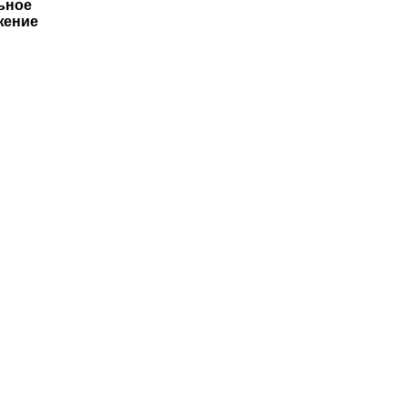
ьное
жение
Naiza
БК «Астана»
ФК «Жетысу»
Феде
кибер
Казах