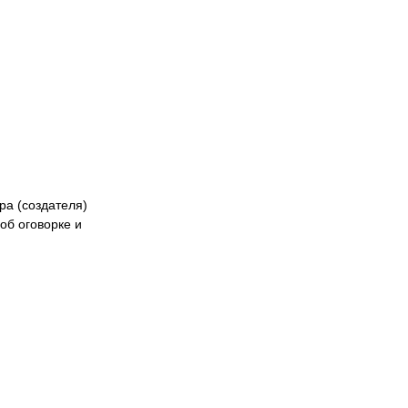
ра (создателя)
об оговорке и