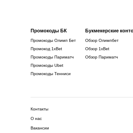
Промокоды БК
Букмекерские конт
Промокоды Олимп Бет
Обзор Олимпбет
Промокод 1xBet
Обзор 1xBet
Промокоды Париматч
Обзор Париматч
Промокоды Ubet
Промокоды Тенниси
Контакты
О нас
Вакансии