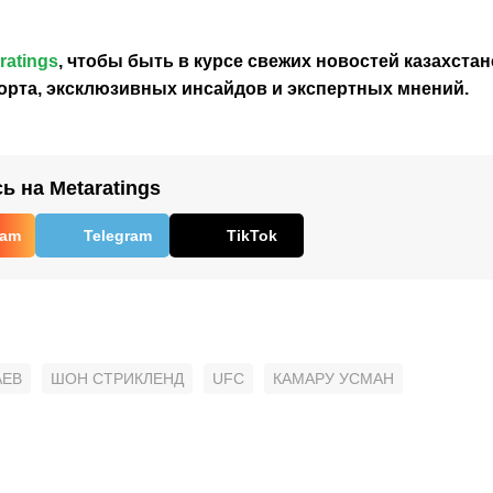
смог
Дэниса
Чимаева
остаться
Хамзата
Чимаева
Чимаева:
и
после
после
Чимае
Ст
подружиться
на
с
в
Чимаева
после
для
Стрикленда:
поражения
боя
одерж
не
ratings
, чтобы быть в курсе свежих новостей
казахстан
нду
с
турнире
Дэнисом:
среднем
с
UFC
чего
претендент
от
с
пару
го
Чимаевым
RAF
все
весе
Шоном
328
он
должен
Шона
Хамзатом
побед,
та
орта, эксклюзивных инсайдов и экспертных мнений.
чной
10
хотят
UFC
Стриклендом
проводит
выиграть
Стрикленда
Чимаевым
и
и
и»
обернулся
увидеть,
тейкдауны?
убедительно
на
я
по
массовой
как
UFC
снова
ве
потасовкой
ему
328
тебя
се
 на Metaratings
наваляют
увижу
ка
пр
ram
Telegram
TikTok
АЕВ
ШОН СТРИКЛЕНД
UFC
КАМАРУ УСМАН