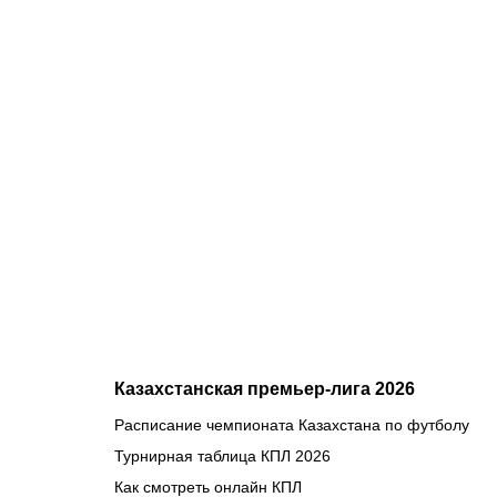
05.08.2026
2
Где
смотреть
матч
«Партизан»
– «Тобол»
онлайн в
прямом
эфире 7
августа?
Казахстанская премьер-лига 2026
Расписание чемпионата Казахстана по футболу
Турнирная таблица КПЛ 2026
Как смотреть онлайн КПЛ