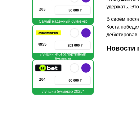
удержать. Это
203
50 000 ₸
В своём посл
Самый надежный букмекер
Коста победи
дебютировав в
4955
201 000 ₸
Новости 
Лучший киберспортивный
букмекер
204
60 000 ₸
Лучший букмекер 2025*
30.07.2026
29.07.
1
Хамзат
Джон
Чимаев
Джон
проведёт
выбр
борцовскую
Хамза
схватку
Чима