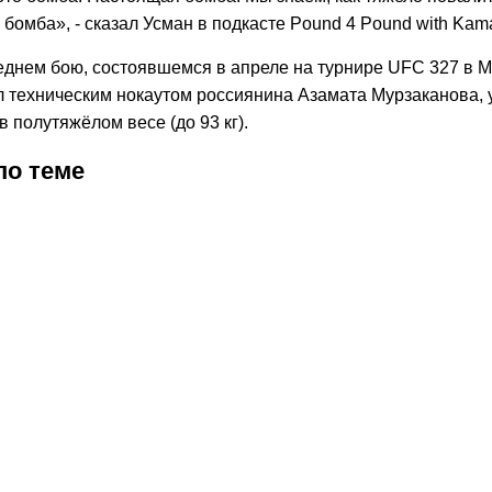
 бомба», - сказал Усман в подкасте Pound 4 Pound with Kama
еднем бою, состоявшемся в апреле на турнире UFC 327 в 
л техническим нокаутом россиянина Азамата Мурзаканова,
 полутяжёлом весе (до 93 кг).
по теме
2026
9:28
16.07.2026
22:10
14.06.2026
1:16
10.06.2026
10:19
02.06.2026
21:34
28.05.2026
21.05.2026
21:19
18.05.2026
15:16
16.05.2026
11:33
15.05.2026
16:37
14.05.2026
14:54
13.05.20
8:36
13.
Царукян
Поединок
Сооснователь
Царукян
Дана
Дрикус
Экс-
Царукян
Хамзат
Шон
Стрикл
Бр
с
объяснил,
Хамзата
RAF
ответил,
Уайт
дю
боец
–
Чимаев
Стрикленд
–
–
ал
за
Чимаева
-
может
высказался
Плесси
UFC
о
отстранен
раскрыл
о
о
та
счёт
и
о
ли
о
раскритиковал
жёстко
бое
от
список
реванш
Чи
ева
чего
Диллона
поединке
Чимаев
реванше
оправдания
раскритиковал
Чимаева
выступлений
травм
с
и