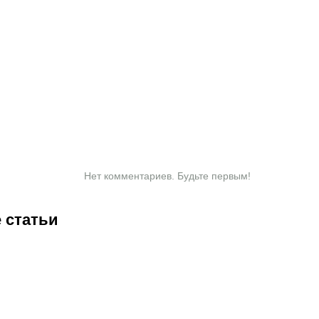
Нет комментариев. Будьте первым!
 статьи