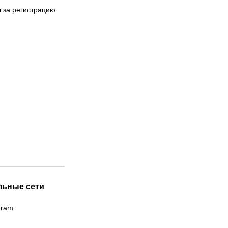
 за регистрацию
льные сети
gram