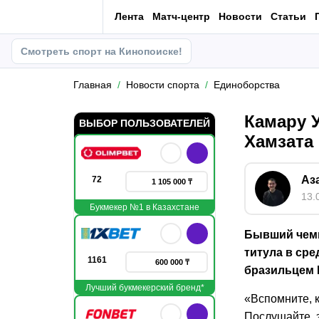
Лента
Матч-центр
Новости
Статьи
Смотреть спорт на Кинопоиске!
Главная
Новости спорта
Единоборства
Камару 
ВЫБОР ПОЛЬЗОВАТЕЛЕЙ
Хамзата
Аз
72
1 105 000 ₸
13.
Букмекер №1 в Казахстане
Бывший чем
титула в сре
1161
600 000 ₸
бразильцем
Лучший букмекерский бренд*
«Вспомните, 
Послушайте, 