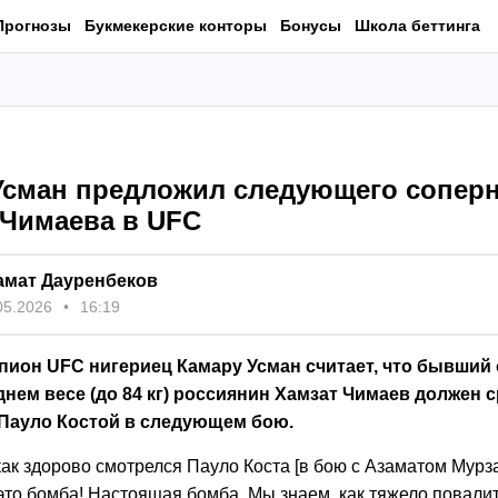
Прогнозы
Букмекерские конторы
Бонусы
Школа беттинга
Усман предложил следующего соперн
 Чимаева в UFC
амат Дауренбеков
05.2026
16:19
пион
UFC
нигериец
Камару Усман
считает, что бывший
днем весе (до 84 кг) россиянин
Хамзат Чимаев
должен с
Пауло Костой
в следующем бою.
как здорово смотрелся Пауло Коста [в бою с Азаматом Мурз
это бомба! Настоящая бомба. Мы знаем, как тяжело повалит