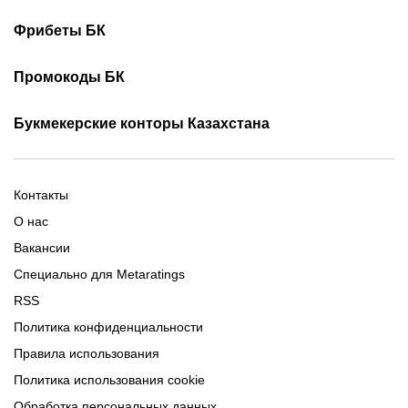
Турнирная таблица КПЛ
Скачать 1хБет
Скачать Фонбет
Фрибеты БК
Скачать ОлимпБет
Скачать Ubet
Фрибеты 1xbet
Фрибеты без депозита
Скачать Париматч
Промокоды БК
Фрибет Олимпбет
Фрибеты за регистрацию
Промокоды Олимп Бет
Промокоды Ubet
Букмекерские конторы Казахстана
Промокод 1xBet
Промокоды Тенниси
Обзор Олимпбет
Обзор Ubet
Промокоды Париматч
Обзор 1xBet
Обзор Ойнабет
Контакты
Обзор Париматч
Обзор Тенниси
О нас
Вакансии
Специально для Metaratings
RSS
Политика конфиденциальности
Правила использования
Политика использования cookie
Обработка персональных данных