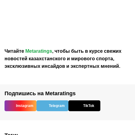
01.07.2026
9:33
29.06.2026
14:45
Гол Шомуродова признан
Никимбаев: сборная
лучшим на групповом
Узбекистана оказалась
этапе ЧМ-2026
психологически не
готова к ЧМ-2026
Читайте
Metaratings
, чтобы быть в курсе свежих
новостей
казахстанского
и мирового спорта,
эксклюзивных инсайдов и экспертных мнений.
Подпишись на Metaratings
Instagram
Telegram
TikTok