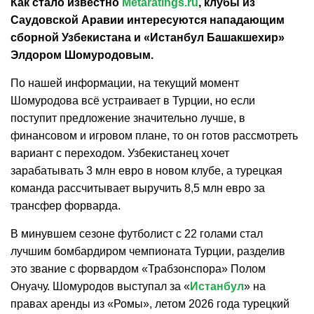
Как стало известно
Metaratings.ru
, клубы из
Саудовской Аравии интересуются нападающим
сборной Узбекистана и
«Истанбул Башакшехир»
Элдором Шомуродовым.
По нашей информации,
на текущий момент
Шомуродова
всё устраивает в Турции, но если
поступит предложение значительно лучше, в
финансовом и игровом плане, то он готов рассмотреть
вариант с переходом. Узбекистанец
хочет
зарабатывать 3 млн евро в новом клубе, а турецкая
команда рассчитывает выручить 8,5 млн евро за
трансфер
форварда.
В минувшем сезоне футболист с 22 голами стал
лучшим бомбардиром чемпионата Турции, разделив
это звание с форвардом
«Трабзонспора» Полом
Онуачу
. Шомуродов выступал за «
Истанбул
» на
правах аренды из «Ромы», летом 2026 года турецкий