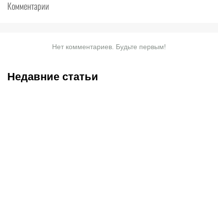
Комментарии
Нет комментариев. Будьте первым!
Недавние статьи
08.08.2026
19:19
08.08.2026
11:00
С кем и когда играет
Битва за призовую
Сатпаев за «Челси»:
тройку и прииртышское
полное расписание
дерби
матчей лондонцев на
предсезонке-2026