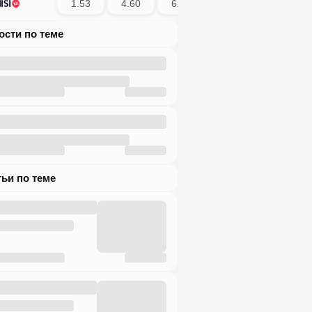
1.53
4.60
6.50
вости по теме
атьи по теме