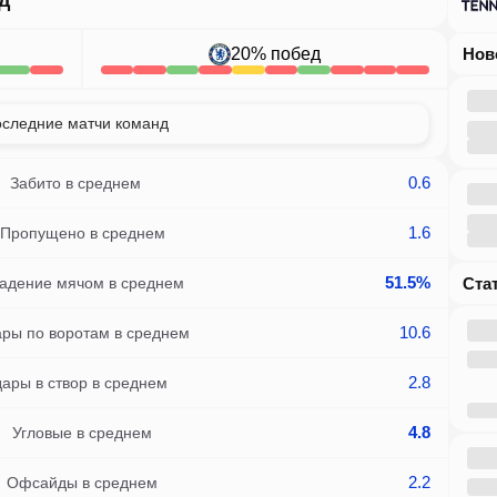
д
20
%
побед
Но
следние матчи команд
0.6
Забито в среднем
1.6
Пропущено в среднем
51.5%
адение мячом в среднем
Ст
10.6
ры по воротам в среднем
2.8
ары в створ в среднем
4.8
Угловые в среднем
2.2
Офсайды в среднем