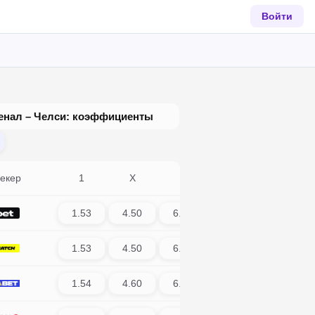
Войти
енал – Челси: коэффициенты
екер
1
X
2
1.53
4.50
6.50
1.53
4.50
6.40
1.54
4.60
6.00