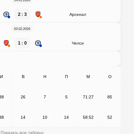
14.01.2026
2 : 3
Арсенал
03.02.2026
1 : 0
Челси
И
В
Н
П
М
О
38
26
7
5
71:27
85
38
14
10
14
58:52
52
Показать всю таблицу