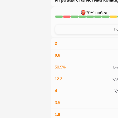
Игровая статистика коман
70
%
побед
По
2
0.6
50.9%
Вл
12.2
Уда
4
Уд
3.5
1.9