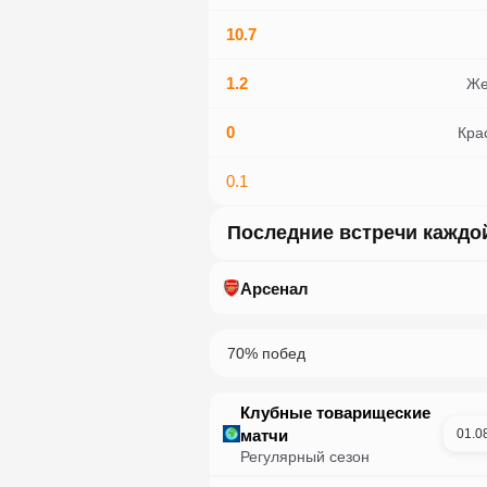
10.7
1.2
Же
0
Кра
0.1
Последние встречи каждо
Арсенал
70
%
побед
Клубные товарищеские
матчи
01.0
Регулярный сезон