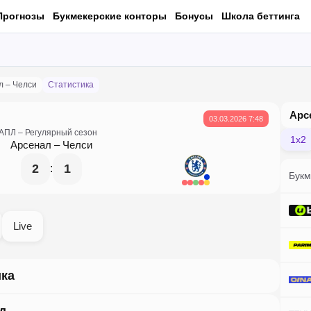
Прогнозы
Букмекерские конторы
Бонусы
Школа беттинга
л – Челси
Статистика
Арс
03.03.2026 7:48
АПЛ
– Регулярный сезон
1x2
Арсенал
–
Челси
2
1
:
Букм
Live
ика