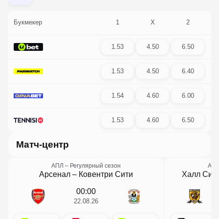
Букмекер
1
X
2
1.53
4.50
6.50
1.53
4.50
6.40
1.54
4.60
6.00
1.53
4.60
6.50
матч-центр
АПЛ
– Регулярный сезон
АП
Арсенал
–
Ковентри Сити
Халл Сит
00:00
22.08.26