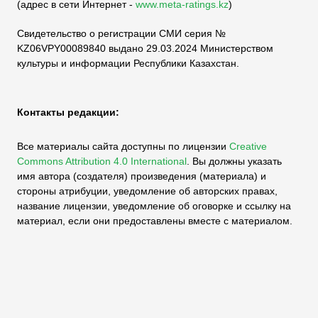
(адрес в сети Интернет -
www.meta-ratings.kz
)
Свидетельство о регистрации СМИ серия №
KZ06VPY00089840 выдано 29.03.2024 Министерством
культуры и информации Республики Казахстан.
Контакты редакции:
Все материалы сайта доступны по лицензии
Creative
Commons Attribution 4.0 International
.
Вы должны указать
имя автора (создателя) произведения (материала) и
стороны атрибуции, уведомление об авторских правах,
название лицензии, уведомление об оговорке и ссылку на
материал, если они предоставлены вместе с материалом.