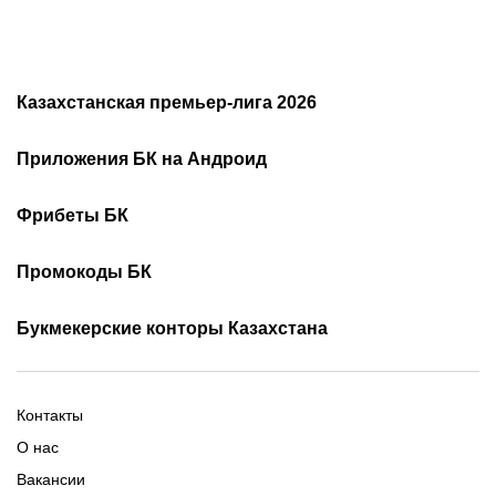
Казахстанская премьер-лига 2026
Расписание чемпионата
2026
Приложения БК на Андроид
Казахстана по футболу
Как смотреть онлайн КПЛ
Турнирная таблица КПЛ
Скачать 1хБет
Скачать Фонбет
Фрибеты БК
Скачать ОлимпБет
Скачать Ubet
Фрибеты 1xbet
Фрибеты без депозита
Скачать Париматч
Промокоды БК
Фрибет Олимпбет
Фрибеты за регистрацию
Промокоды Олимп Бет
Промокоды Ubet
Букмекерские конторы Казахстана
Промокод 1xBet
Промокоды Тенниси
Обзор Олимпбет
Обзор Ubet
Промокоды Париматч
Обзор 1xBet
Обзор Ойнабет
Контакты
Обзор Париматч
Обзор Тенниси
О нас
Вакансии