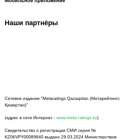
Мобильное приложение
Наши партнёры
ФК «Кайрат»
ФК «Астана»
ФК «Тобол»
Сетевое издание "Metaratings Qazaqstan (Метарейтингс
Қазақстан)"
(адрес в сети Интернет -
www.meta-ratings.kz
)
Свидетельство о регистрации СМИ серия №
KZ06VPY00089840 выдано 29.03.2024 Министерством