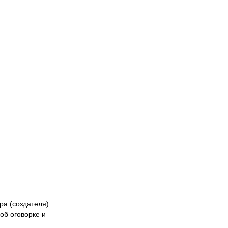
Naiza
БК «Астана»
ФК «Жетысу»
Феде
кибер
Казах
ра (создателя)
об оговорке и