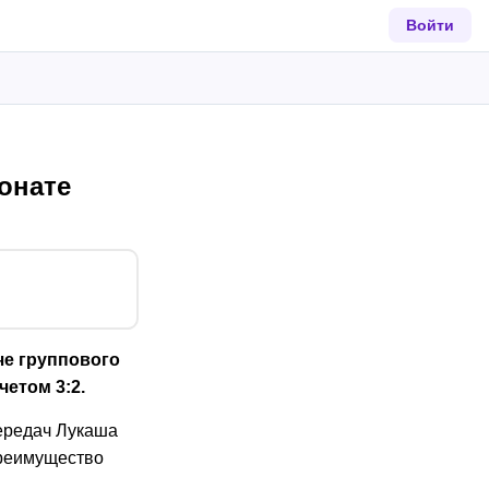
Войти
онате
че группового
четом 3:2.
ередач Лукаша
преимущество