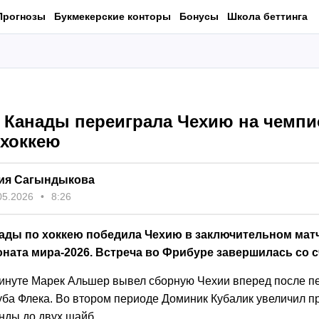
Прогнозы
Букмекерские конторы
Бонусы
Школа беттинга
 Канады переиграла Чехию на чемпи
 хоккею
ия Сагындыкова
05.2026
8:26
ады по хоккею победила Чехию в заключительном мат
ната мира-2026. Встреча во Фрибуре завершилась со с
инуте Марек Альшер вывел сборную Чехии вперед после п
уба Флека. Во втором периоде Доминик Кубалик увеличил 
нды до двух шайб.