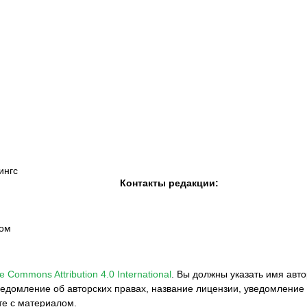
К «Тобол»
ФК «Шахтер»
Футзальный клуб
«Семей»
ингс
Контакты редакции:
вом
e Commons Attribution 4.0 International
.
Вы должны указать имя авто
едомление об авторских правах, название лицензии, уведомление 
те с материалом.