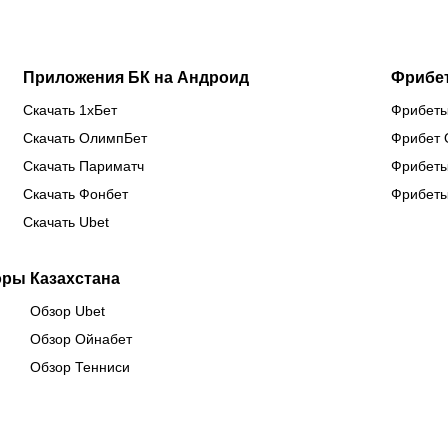
Приложения БК на Андроид
Фрибе
Скачать 1хБет
Фрибеты
Скачать ОлимпБет
Фрибет 
Скачать Париматч
Фрибеты
Скачать Фонбет
Фрибеты
Скачать Ubet
оры Казахстана
Обзор Ubet
Обзор Ойнабет
Обзор Тенниси