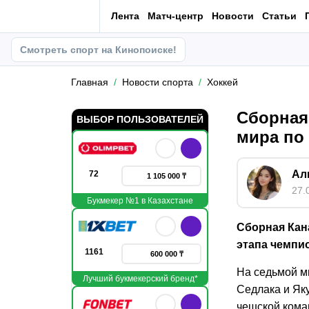
Лента
Матч-центр
Новости
Статьи
Смотреть спорт на Кинопоиске!
Главная
Новости спорта
Хоккей
Сборная
ВЫБОР ПОЛЬЗОВАТЕЛЕЙ
мира по
Ал
72
1 105 000 ₸
27.
Букмекер №1 в Казахстане
Сборная Кан
этапа чемпио
1161
600 000 ₸
На седьмой м
Лучший букмекерский бренд*
Седлака и Як
чешской кома