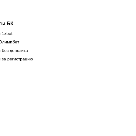
ты БК
 1xbet
Олимпбет
 без депозита
 за регистрацию