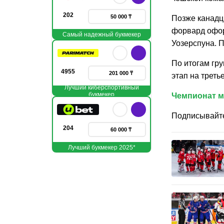
202
50 000 ₸
Позже канадц
форвард офор
Самый надежный букмекер
Уозерспуна. 
По итогам гру
4955
201 000 ₸
этап на треть
Лучший киберспортивный
букмекер
Чемпионат 
Подписывайт
204
60 000 ₸
Лучший букмекер 2025*