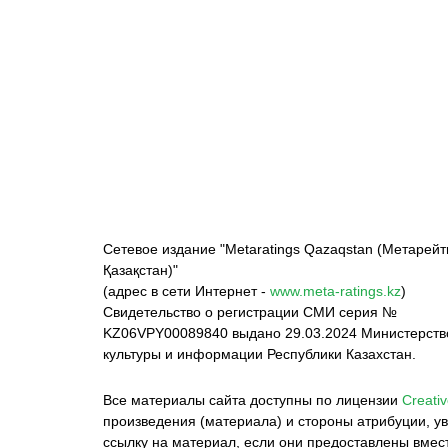
ФК «Кайрат»
ФК «Астана»
Ф
Сетевое издание "Metaratings Qazaqstan (Метарейт
Қазақстан)"
(адрес в сети Интернет -
www.meta-ratings.kz
)
Свидетельство о регистрации СМИ серия №
KZ06VPY00089840 выдано 29.03.2024 Министерст
культуры и информации Республики Казахстан.
Все материалы сайта доступны по лицензии
Creativ
произведения (материала) и стороны атрибуции, ув
ссылку на материал, если они предоставлены вмес