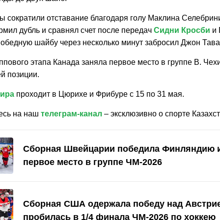
ы сократили отставание благодаря голу Маклина Селебрини
мил дубль и сравнял счет после передач
Сидни Кросби
и 
Победную шайбу через несколько минут забросил Джон Тава
ппового этапа Канада заняла первое место в группе B. Че
ей позиции.
мира
проходит в Цюрихе и Фрибуре с 15 по 31 мая.
есь на наш
телеграм-канал
– эксклюзивно о спорте Казахст
Сборная Швейцарии победила Финляндию и
первое место в группе ЧМ-2026
Сборная США одержала победу над Австри
пробилась в 1/4 финала ЧМ-2026 по хоккею