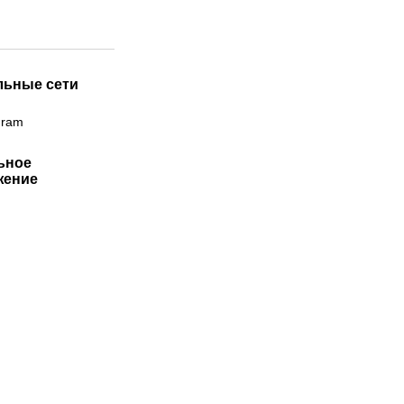
льные сети
gram
ьное
жение