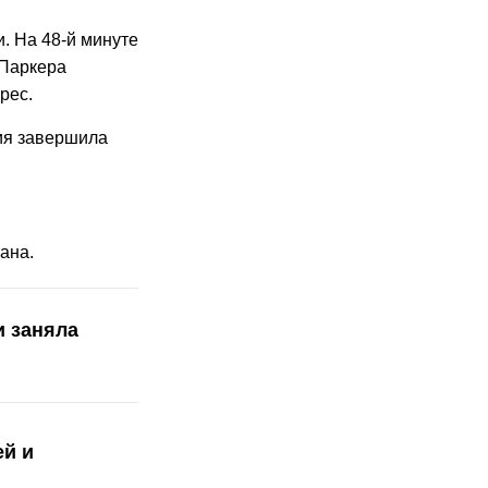
. На 48-й минуте
Паркера
рес.
хия завершила
ана.
 заняла
ей и