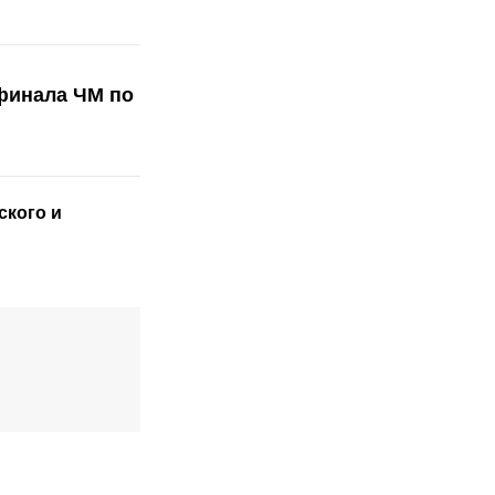
финала ЧМ по
ского
и