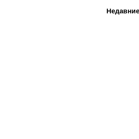
Недавние
08.08.2026
1
Битва за
призовую
тройку и
прииртышск
дерби