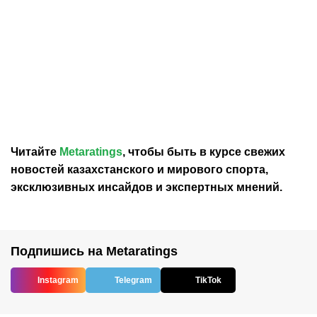
06.08.2026
21:05
05.08.2026
17:32
Экс-форвард «Барыса»
«Снежные Барсы»
подписал контракт с
добыли первую победу
«Адмиралом»
на турнире в России
Читайте
Metaratings
, чтобы быть в курсе свежих
новостей
казахстанского
и мирового спорта,
эксклюзивных инсайдов и экспертных мнений.
Подпишись на Metaratings
Instagram
Telegram
TikTok