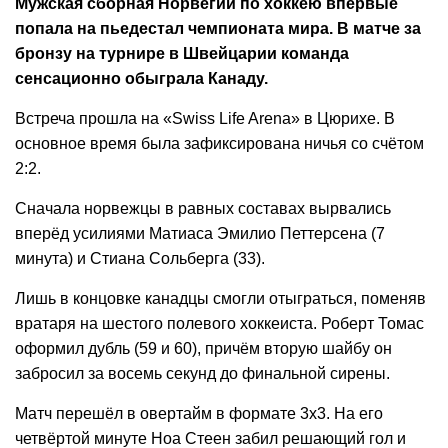
Мужская сборная Норвегии по хоккею впервые
попала на пьедестал чемпионата мира. В матче за
бронзу на турнире в Швейцарии команда
сенсационно обыграла Канаду.
Встреча прошла на «Swiss Life Arena» в Цюрихе. В
основное время была зафиксирована ничья со счётом
2:2.
Сначала норвежцы в равных составах вырвались
вперёд усилиями Матиаса Эмилио Петтерсена (7
минута) и Стиана Сольберга (33).
Лишь в концовке канадцы смогли отыграться, поменяв
вратаря на шестого полевого хоккеиста. Роберт Томас
оформил дубль (59 и 60), причём вторую шайбу он
забросил за восемь секунд до финальной сирены.
Матч перешёл в овертайм в формате 3х3. На его
четвёртой минуте Ноа Стеен забил решающий гол и