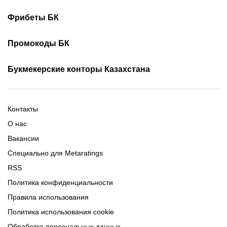
Турнирная таблица КПЛ
Скачать 1хБет
Скачать Фонбет
Фрибеты БК
Скачать ОлимпБет
Скачать Ubet
Фрибеты 1xbet
Фрибеты без депозита
Скачать Париматч
Промокоды БК
Фрибет Олимпбет
Фрибеты за регистрацию
Промокоды Олимп Бет
Промокоды Ubet
Букмекерские конторы Казахстана
Промокод 1xBet
Промокоды Тенниси
Обзор Олимпбет
Обзор Ubet
Промокоды Париматч
Обзор 1xBet
Обзор Ойнабет
Контакты
Обзор Париматч
Обзор Тенниси
О нас
Вакансии
Специально для Metaratings
RSS
Политика конфиденциальности
Правила использования
Политика использования cookie
Обработка персональных данных