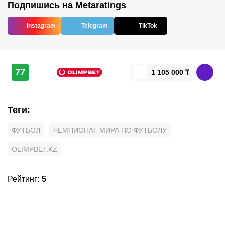
Подпишись на Metaratings
Instagram
Telegram
TikTok
77
1 105 000 ₸
Теги
:
ФУТБОЛ
ЧЕМПИОНАТ МИРА ПО ФУТБОЛУ
OLIMPBET.KZ
Рейтинг
:
5