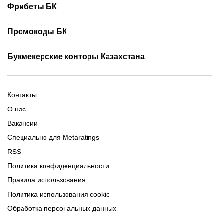
Скачать 1хБет
Скачать Фонбет
Фрибеты БК
Скачать ОлимпБет
Скачать Ubet
Фрибеты 1xbet
Фрибеты без депозита
Скачать Париматч
Промокоды БК
Фрибет Олимпбет
Фрибеты за регистрацию
Промокоды Олимп Бет
Промокоды Ubet
Букмекерские конторы Казахстана
Промокод 1xBet
Промокоды Тенниси
Обзор Олимпбет
Обзор Ubet
Промокоды Париматч
Обзор 1xBet
Обзор Ойнабет
Контакты
Обзор Париматч
Обзор Тенниси
О нас
Вакансии
Специально для Metaratings
RSS
Политика конфиденциальности
Правила использования
Политика использования cookie
Обработка персональных данных