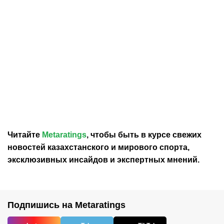
30.07.2026
19:28
29.07.2026
22:10
Хамзат Чимаев проведёт
Джон Джонс выбрал
борцовскую схватку с
Хамзата Чимаева в свою
экс-чемпионом UFC
команду для «уличной
драки»
Читайте
Metaratings
, чтобы быть в курсе свежих
новостей
казахстанского
и мирового спорта,
эксклюзивных инсайдов и экспертных мнений.
Подпишись на Metaratings