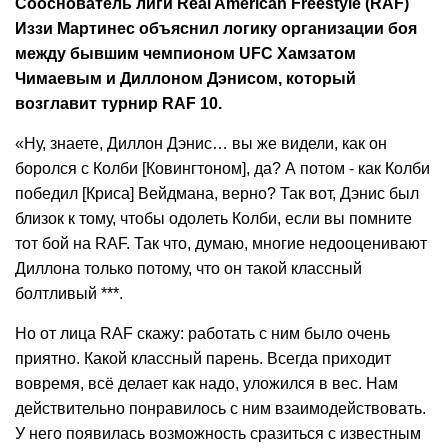
Сооснователь лиги Real American Freestyle (RAF)
Иззи Мартинес
объяснил логику организации боя
между бывшим чемпионом UFC
Хамзатом
Чимаевым
и
Диллоном Дэнисом
, который
возглавит турнир RAF 10.
«Ну, знаете, Диллон Дэнис… вы же видели, как он
боролся с Колби [Ковингтоном], да? А потом - как Колби
победил [Криса] Вейдмана, верно? Так вот, Дэнис был
близок к тому, чтобы одолеть Колби, если вы помните
тот бой на RAF. Так что, думаю, многие недооценивают
Диллона только потому, что он такой классный
болтливый ***.
Но от лица RAF скажу: работать с ним было очень
приятно. Какой классный парень. Всегда приходит
вовремя, всё делает как надо, уложился в вес. Нам
действительно понравилось с ним взаимодействовать.
У него появилась возможность сразиться с известным