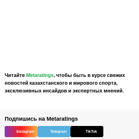
28.07.2026
11:45
26.07.2026
14:17
Сборная Казахстана по
Казахстанские
волейболу заняла пятое
волейболисты всухую
место на чемпионате
проиграли Шри-Ланке на
CAVA
чемпионате Центральной
Азии
Читайте
Metaratings
, чтобы быть в курсе свежих
новостей
казахстанского
и мирового спорта,
эксклюзивных инсайдов и экспертных мнений.
Подпишись на Metaratings
Instagram
Telegram
TikTok