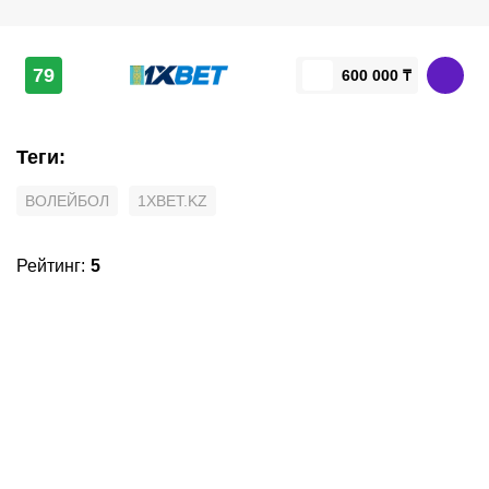
79
600 000 ₸
Теги
:
ВОЛЕЙБОЛ
1XBET.KZ
Рейтинг
:
5