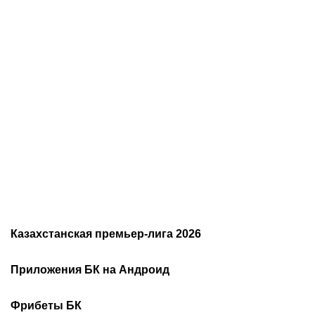
08.08.2026
23:40
08.08.2026
19:19
Саралапов – новый
С кем и когда играет
чемпион, Гусаров
Сатпаев за «Челси»:
сенсационно победил
полное расписание
Женисулы: итоги Naiza в
матчей лондонцев на
Китае
предсезонке-2026
Казахстанская премьер-лига 2026
Расписание чемпионата
2026
Приложения БК на Андроид
Казахстана по футболу
Как смотреть онлайн КПЛ
Турнирная таблица КПЛ
Скачать 1хБет
Скачать Фонбет
Фрибеты БК