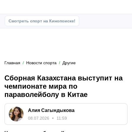
Смотреть спорт на Кинопоиске!
Главная
Новости спорта
Другие
Сборная Казахстана выступит на
чемпионате мира по
параволейболу в Китае
Алия Сагындыкова
08.07.2026
11:59