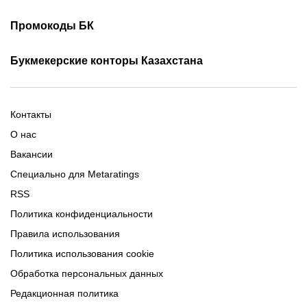
Скачать ОлимпБет
Скачать Ubet
Фрибеты 1xbet
Фрибеты без депозита
Скачать Париматч
Промокоды БК
Фрибет Олимпбет
Фрибеты за регистрацию
Промокоды Олимп Бет
Промокоды Ubet
Букмекерские конторы Казахстана
Промокод 1xBet
Промокоды Тенниси
Обзор Олимпбет
Обзор Ubet
Промокоды Париматч
Обзор 1xBet
Обзор Ойнабет
Контакты
Обзор Париматч
Обзор Тенниси
О нас
Вакансии
Специально для Metaratings
RSS
Политика конфиденциальности
Правила использования
Политика использования cookie
Обработка персональных данных
Редакционная политика