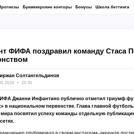
Прогнозы
Букмекерские конторы
Бонусы
Школа беттинга
нт ФИФА поздравил команду Стаса П
онством
иржан Солтангельдинов
05.2026
20:35
ИФА Джанни Инфантино публично отметил триумф фу
х» в национальном первенстве. Глава главной футбол
 мира посвятил успеху команды отдельную публикаци
сетях.
ункционер опубликовал в своем инстаграм–аккаунте посте