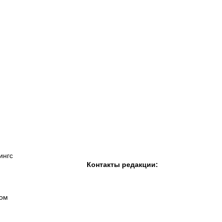
К «Тобол»
ФК «Шахтер»
Футзальный клуб
«Семей»
ингс
Контакты редакции:
вом