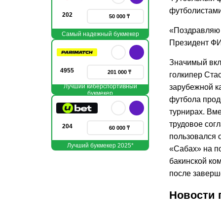
футболистами
202
50 000 ₸
«Поздравляю 
Самый надежный букмекер
Президент Ф
Значимый вкла
4955
201 000 ₸
голкипер Ста
Лучший киберспортивный
зарубежной к
букмекер
футбола прод
турнирах. Вм
трудовое сог
204
60 000 ₸
пользовался 
Лучший букмекер 2025*
«Сабах» на по
бакинской ком
после заверш
Новости 