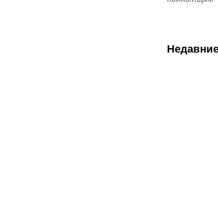
Недавние
08.08.2026
2
Саралапов
– новый
чемпион,
Гусаров
сенсационн
победил
Женисулы: