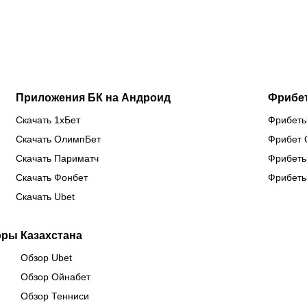
матчей
бою
но
лондонцев
против
тр
на
Бруну
сб
предсезонке-2026
Лопеса
Ка
Приложения БК на Андроид
Фрибе
Скачать 1хБет
Фрибеты
Скачать ОлимпБет
Фрибет 
Скачать Париматч
Фрибеты
Скачать Фонбет
Фрибеты
Скачать Ubet
оры Казахстана
Обзор Ubet
Обзор Ойнабет
Обзор Тенниси