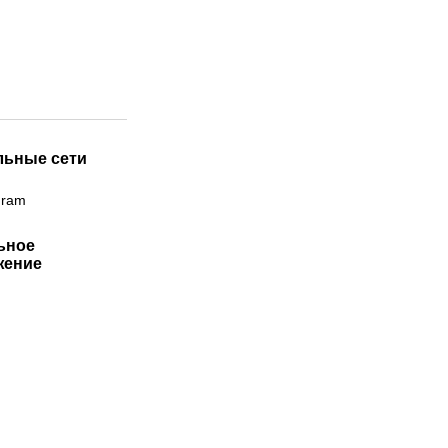
льные сети
gram
ьное
жение