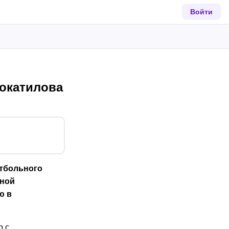
Войти
окатилова
тбольного
ьной
ю в
р с