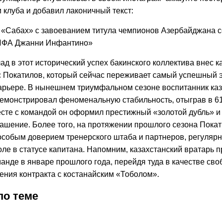
 клуба и добавил лаконичный текст:
«Сабах» с завоеванием титула чемпионов Азербайджана с
ИФА Джанни Инфантино»
д в этот исторический успех бакинского коллектива внес к
с Покатилов, который сейчас переживает самый успешный э
арьере. В нынешнем триумфальном сезоне воспитанник каз
емонстрировал феноменальную стабильность, отыграв в 61
есте с командой он оформил престижный «золотой дубль» и
лашение. Более того, на протяжении прошлого сезона Пока
особым доверием тренерского штаба и партнеров, регуляр
ле в статусе капитана. Напомним, казахстанский вратарь 
анде в январе прошлого года, перейдя туда в качестве сво
ения контракта с костанайским «Тоболом».
по теме