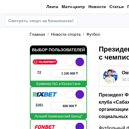
Лента
Матч-центр
Новости
Статьи
Смотреть спорт на Кинопоиске!
Главная
Новости спорта
Футбол
Президе
ВЫБОР ПОЛЬЗОВАТЕЛЕЙ
с чемпи
Ом
72
1 105 000 ₸
30.
Букмекер №1 в Казахстане
Президент Ф
клуба «Саба
1161
600 000 ₸
организации
социальных 
Лучший букмекерский бренд*
Футбольный ф