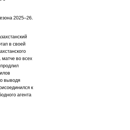
езона 2025–26.
азахстанский
тап в своей
ахстанского
 матче во всех
 продлил
тилов
но выводя
присоединился к
бодного агента