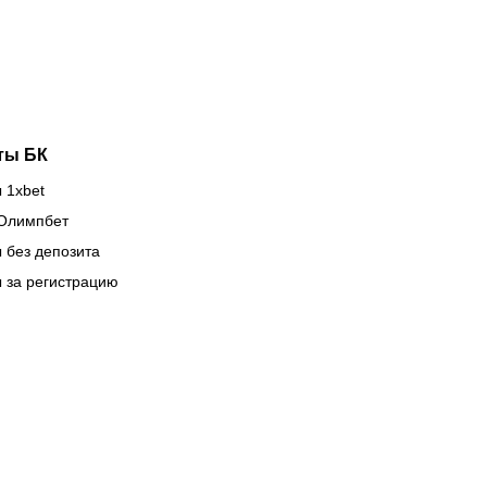
вый
паузы ради
енер
боя за
орной
титул WBC
захстана
ты БК
 1xbet
Олимпбет
 без депозита
 за регистрацию