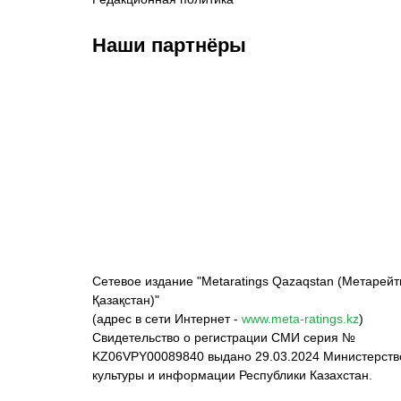
Наши партнёры
ФК «Кайрат»
ФК «Астана»
Ф
Сетевое издание "Metaratings Qazaqstan (Метарейт
Қазақстан)"
(адрес в сети Интернет -
www.meta-ratings.kz
)
Свидетельство о регистрации СМИ серия №
KZ06VPY00089840 выдано 29.03.2024 Министерст
культуры и информации Республики Казахстан.