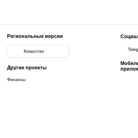
Региональные версии
Социа
Tele
Казахстан
Мобил
Другие проекты
прило
Финансы