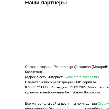
Наши партнёры
ФК «Кайрат»
ФК «Астана»
Ф
Сетевое издание "Metaratings Qazaqstan (Метарейт
Қазақстан)"
(адрес в сети Интернет -
www.meta-ratings.kz
)
Свидетельство о регистрации СМИ серия №
KZ06VPY00089840 выдано 29.03.2024 Министерст
культуры и информации Республики Казахстан.
Все материалы сайта доступны по лицензии
Creativ
произведения (материала) и стороны атрибуции, ув