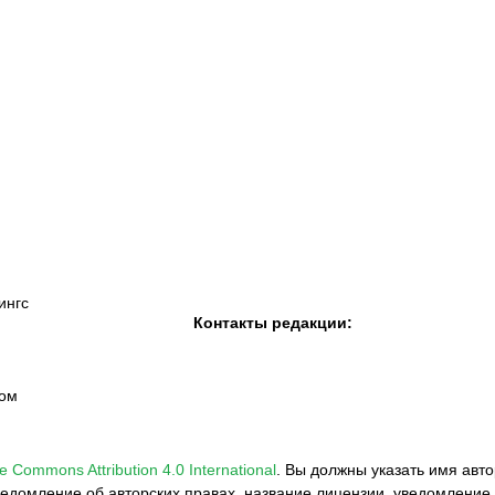
К «Тобол»
ФК «Шахтер»
Футзальный клуб
«Семей»
ингс
Контакты редакции:
вом
e Commons Attribution 4.0 International
.
Вы должны указать имя авто
едомление об авторских правах, название лицензии, уведомление 