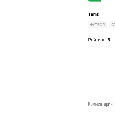
Теги
:
ФУТБОЛ
С
Рейтинг
:
5
Комментарии