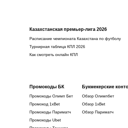
Бруну
Лопеса
Казахстанская премьер-лига 2026
Расписание чемпионата Казахстана по футболу
Турнирная таблица КПЛ 2026
Как смотреть онлайн КПЛ
Промокоды БК
Букмекерские конт
Промокоды Олимп Бет
Обзор Олимпбет
Промокод 1xBet
Обзор 1xBet
Промокоды Париматч
Обзор Париматч
Промокоды Ubet