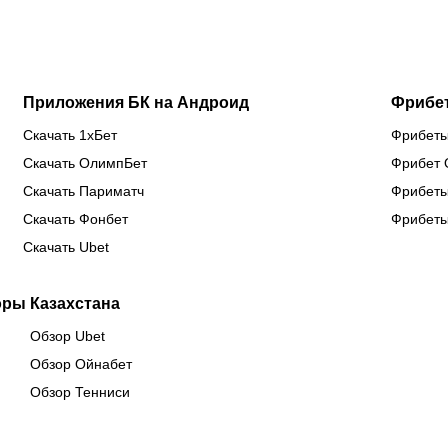
сборной
титул WBC
еврокубках
Казахстана
Приложения БК на Андроид
Фрибе
Скачать 1хБет
Фрибеты
Скачать ОлимпБет
Фрибет 
Скачать Париматч
Фрибеты
Скачать Фонбет
Фрибеты
Скачать Ubet
оры Казахстана
Обзор Ubet
Обзор Ойнабет
Обзор Тенниси