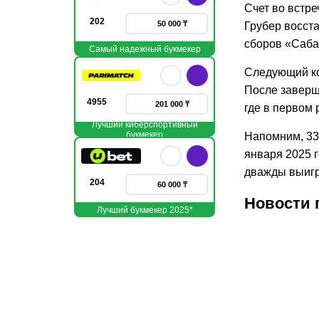
Счет во встр
202
50 000 ₸
Грубер восста
сборов «Сабах
Самый надежный букмекер
Следующий ко
После заверш
4955
201 000 ₸
где в первом
Лучший киберспортивный
букмекер
Напомним, 33
января 2025 г
дважды выиг
204
60 000 ₸
Новости 
Лучший букмекер 2025*