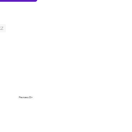
KZ
Реклама
21+