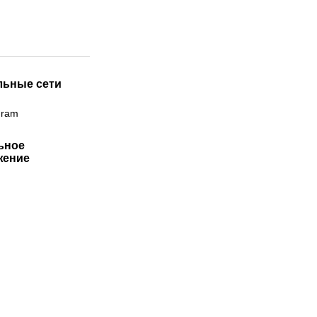
льные сети
gram
ьное
жение