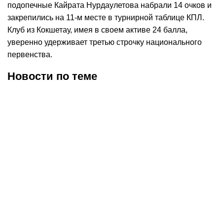
подопечные Кайрата Нурдаулетова набрали 14 очков и
закрепились на 11-м месте в турнирной таблице КПЛ.
Клуб из Кокшетау, имея в своем активе 24 балла,
уверенно удерживает третью строчку национального
первенства.
Новости по теме
07.08.2026
12:06
01.08.2026
22:10
ФИФА сняла
«Атырау» и «Жетысу»
трансферный бан с
сыграли вничью,
талдыкорганского
прервав затяжные серии
«Жетысу»
поражений в КПЛ