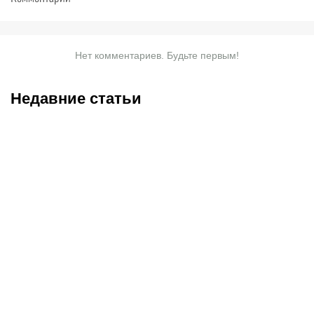
Нет комментариев. Будьте первым!
Недавние статьи
07.08.2026
20:50
07.08.2026
13:01
Нургожай сохранит место
Чемпион Европы и
в UFC: почему Дияр
спаситель «Аякса»: кто
фаворит в бою против
такой Джон ван’т Схип –
Бруну Лопеса
новый тренер сборной
Казахстана