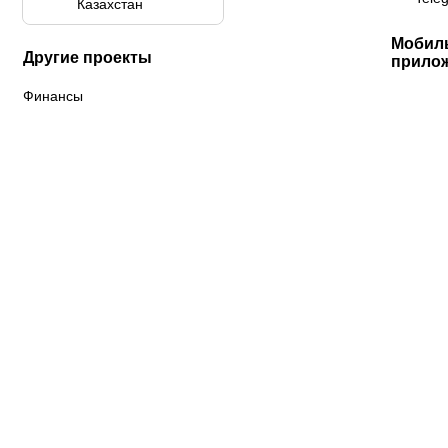
Казахстан
Мобил
Другие проекты
прило
Финансы
К «Тобол»
ФК «Шахтер»
Футзальный клуб
«Семей»