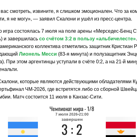
 вас смотреть, извините, я слишком эмоционален. Что за ко
и, я не могу», — заявил Скалони и ушёл из пресс-центра.
о игра состоялась 7 июля на поле арены «Мерседес-Бенц С
) и завершилась
со счётом 3:2 в пользу «альбичелесте»
американского коллектива отметились защитник Кристиан Р
падающий
Лионель Месси
(83-я минута) и полузащитник Эн
а). При этом аргентинцы уступали в счёте 0:2, а на 21-й ми
енальти.
калони, которые являются действующими обладателями Ку
ертьфинал ЧМ-2026, где встретятся либо со сборной Швейц
бии. Матч состоится 11 июля в Канзас-Сити.
Чемпионат мира
-
1/8
7 июля 2026
21:00
завершен
3 : 2