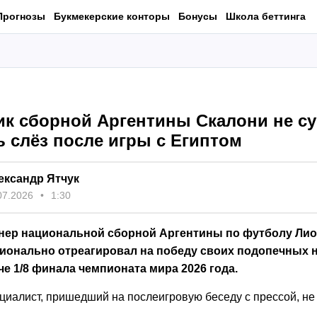
Прогнозы
Букмекерские конторы
Бонусы
Школа беттинга
ик сборной Аргентины Скалони не с
ь слёз после игры с Египтом
ександр Ятчук
07.2026
1:30
нер национальной сборной Аргентины по футболу Ли
ионально отреагировал на победу своих подопечных 
че 1/8 финала чемпионата мира 2026 года.
циалист, пришедший на послеигровую беседу с прессой, не