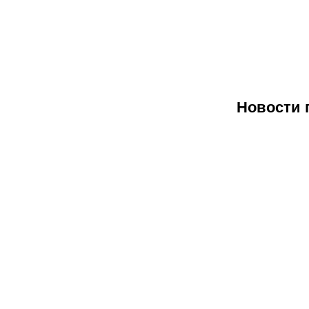
Новости 
07.08.2026
07.08.
2
Федерация
Норв
футбола
футб
Мексики
ассо
выразила
потре
поддержку
неме