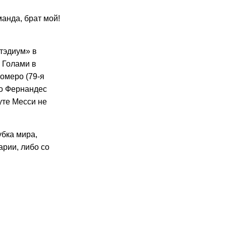
манда, брат мой!
тэдиум» в
. Голами в
омеро (79-я
цо Фернандес
нуте Месси не
бка мира,
арии, либо со