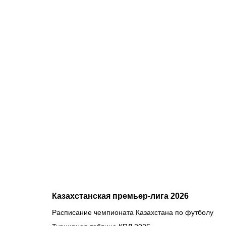
07.08.2026
2
Нургожай
сохранит
место в
UFC:
почему
Дияр
фаворит в
бою
против
Бруну
Лопеса
Казахстанская премьер-лига 2026
Расписание чемпионата Казахстана по футболу