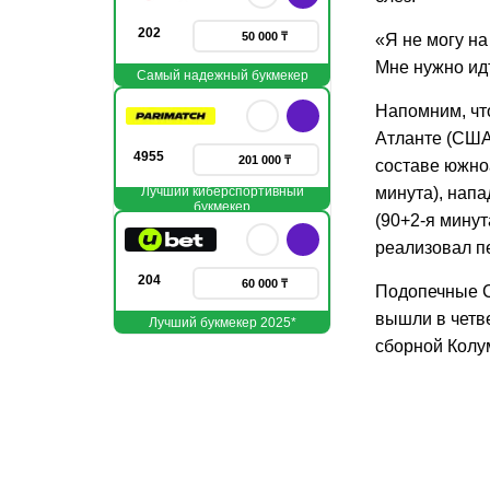
202
50 000 ₸
«Я не могу на
Мне нужно идт
Самый надежный букмекер
Напомним, чт
Атланте (США
4955
201 000 ₸
составе южно
Лучший киберспортивный
минута), на
букмекер
(90+2-я минут
реализовал п
204
60 000 ₸
Подопечные С
вышли в четв
Лучший букмекер 2025*
сборной Колум