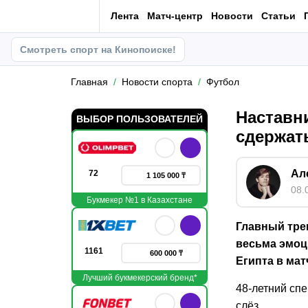
Лента
Матч-центр
Новости
Статьи
Смотреть спорт на Кинопоиске!
Главная
Новости спорта
Футбол
Наставн
ВЫБОР ПОЛЬЗОВАТЕЛЕЙ
сдержат
Ал
72
1 105 000 ₸
08.
Букмекер №1 в Казахстане
Главный тре
весьма эмоц
1161
600 000 ₸
Египта в мат
Лучший букмекерский бренд*
48-летний спе
слёз.