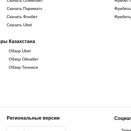
Скачать ОлимпБет
Фрибет 
Скачать Париматч
Фрибеты
Скачать Фонбет
Фрибеты
Скачать Ubet
оры Казахстана
Обзор Ubet
Обзор Ойнабет
Обзор Тенниси
Региональные версии
Социа
Tele