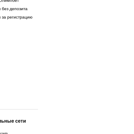
Олимпбет
 без депозита
 за регистрацию
льные сети
gram