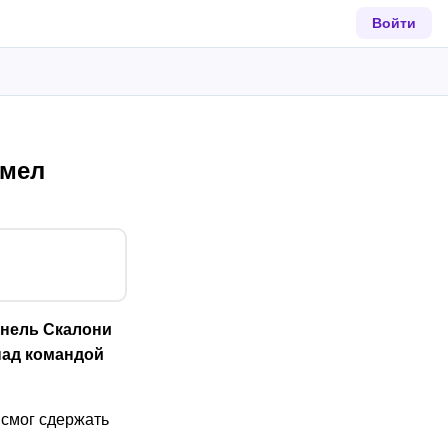
Войти
умел
онель Скалони
над командой
 смог сдержать