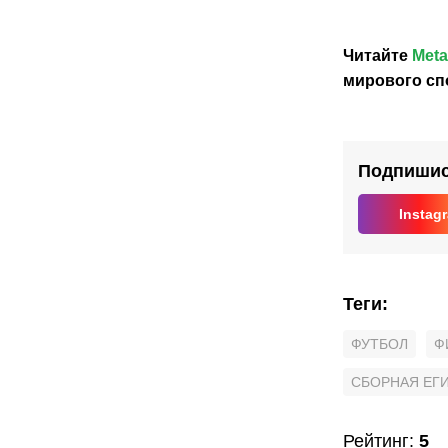
Джанни
отста
Инфантино
Инфа
Читайте
Meta
с
поста
мирового сп
глав
ФИФ
Подпишись
Instag
Теги
:
ФУТБОЛ
Ф
СБОРНАЯ ЕГ
Рейтинг
:
5