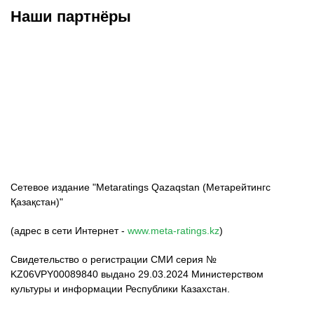
Наши партнёры
ФК «Кайрат»
ФК «Астана»
ФК «Тобол»
Сетевое издание "Metaratings Qazaqstan (Метарейтингс
Қазақстан)"
(адрес в сети Интернет -
www.meta-ratings.kz
)
Свидетельство о регистрации СМИ серия №
KZ06VPY00089840 выдано 29.03.2024 Министерством
культуры и информации Республики Казахстан.