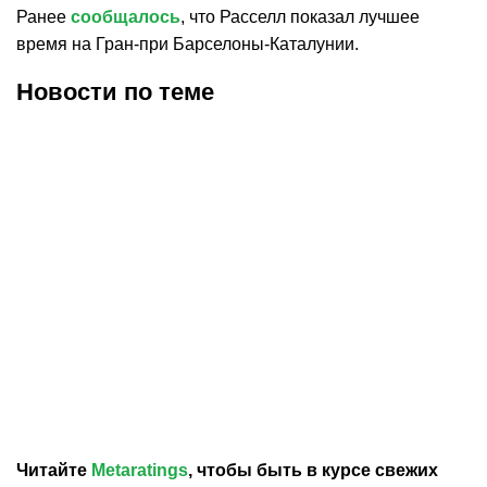
Ранее
сообщалось
, что Расселл показал лучшее
время на Гран-при Барселоны-Каталунии.
Новости по теме
26.07.2026
22:06
19.07.2026
19:58
Действующий чемпион
Антонелли одержал
«Формулы-1» Ландо
шестую победу в сезоне
Норрис одержал первую
«Формулы-1»
победу в сезоне-2026
Читайте
Metaratings
, чтобы быть в курсе свежих