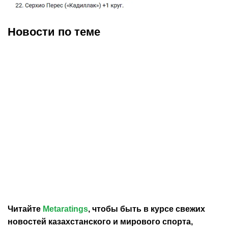
Новости по теме
26.07.2026
22:06
19.07.2026
19:58
Действующий чемпион
Антонелли одержал
«Формулы-1» Ландо
шестую победу в сезоне
Норрис одержал первую
«Формулы-1»
победу в сезоне-2026
Читайте
Metaratings
, чтобы быть в курсе свежих
новостей
казахстанского
и мирового спорта,