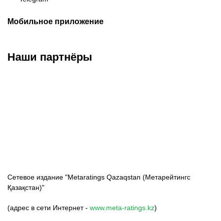
Мобильное приложение
Наши партнёры
ФК «Кайрат»
ФК «Астана»
ФК «Тобол»
Сетевое издание "Metaratings Qazaqstan (Метарейтингс
Қазақстан)"
(адрес в сети Интернет -
www.meta-ratings.kz
)