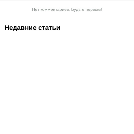
Нет комментариев. Будьте первым!
Недавние статьи
08.08.2026
11:00
07.08.2026
20:50
Битва за призовую
Нургожай сохранит место
тройку и прииртышское
в UFC: почему Дияр
дерби
фаворит в бою против
Бруну Лопеса