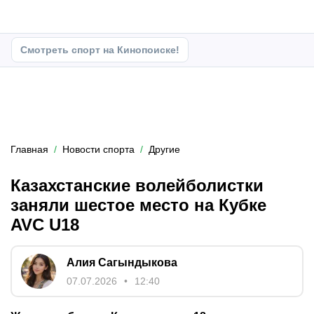
Смотреть спорт на Кинопоиске!
Главная
Новости спорта
Другие
Казахстанские волейболистки
заняли шестое место на Кубке
AVC U18
Алия Сагындыкова
07.07.2026
12:40