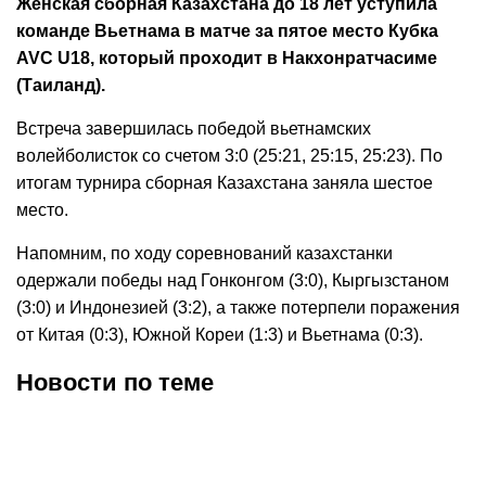
Женская сборная Казахстана до 18 лет уступила
команде Вьетнама в матче за пятое место Кубка
AVC U18, который проходит в Накхонратчасиме
(Таиланд).
Встреча завершилась победой вьетнамских
волейболисток со счетом 3:0 (25:21, 25:15, 25:23). По
итогам турнира сборная Казахстана заняла шестое
место.
Напомним, по ходу соревнований казахстанки
одержали победы над Гонконгом (3:0), Кыргызстаном
(3:0) и Индонезией (3:2), а также потерпели поражения
от Китая (0:3), Южной Кореи (1:3) и Вьетнама (0:3).
Новости по теме