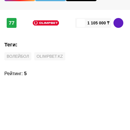
77
1 105 000 ₸
Теги
:
ВОЛЕЙБОЛ
OLIMPBET.KZ
Рейтинг
:
5