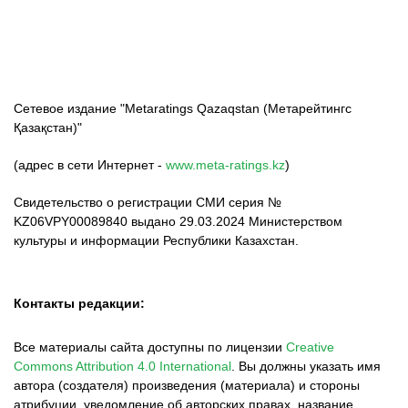
Сетевое издание "Metaratings Qazaqstan (Метарейтингс
Қазақстан)"
(адрес в сети Интернет -
www.meta-ratings.kz
)
Свидетельство о регистрации СМИ серия №
KZ06VPY00089840 выдано 29.03.2024 Министерством
культуры и информации Республики Казахстан.
Контакты редакции:
Все материалы сайта доступны по лицензии
Creative
Commons Attribution 4.0 International
.
Вы должны указать имя
автора (создателя) произведения (материала) и стороны
атрибуции, уведомление об авторских правах, название