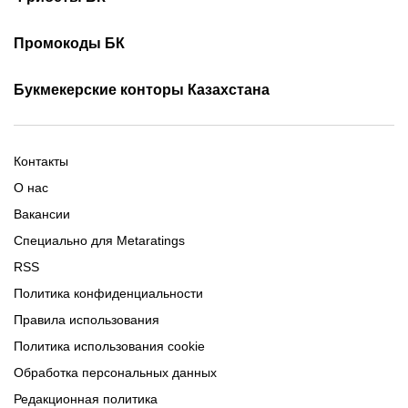
Скачать ОлимпБет
Скачать Ubet
Фрибеты 1xbet
Фрибеты без депозита
Скачать Париматч
Промокоды БК
Фрибет Олимпбет
Фрибеты за регистрацию
Промокоды Олимп Бет
Промокоды Ubet
Букмекерские конторы Казахстана
Промокод 1xBet
Промокоды Тенниси
Обзор Олимпбет
Обзор Ubet
Промокоды Париматч
Обзор 1xBet
Обзор Ойнабет
Контакты
Обзор Париматч
Обзор Тенниси
О нас
Вакансии
Специально для Metaratings
RSS
Политика конфиденциальности
Правила использования
Политика использования cookie
Обработка персональных данных
Редакционная политика