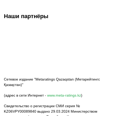
Наши партнёры
ФК «Кайрат»
ФК «Астана»
ФК «Тобол»
Сетевое издание "Metaratings Qazaqstan (Метарейтингс
Қазақстан)"
(адрес в сети Интернет -
www.meta-ratings.kz
)
Свидетельство о регистрации СМИ серия №
KZ06VPY00089840 выдано 29.03.2024 Министерством