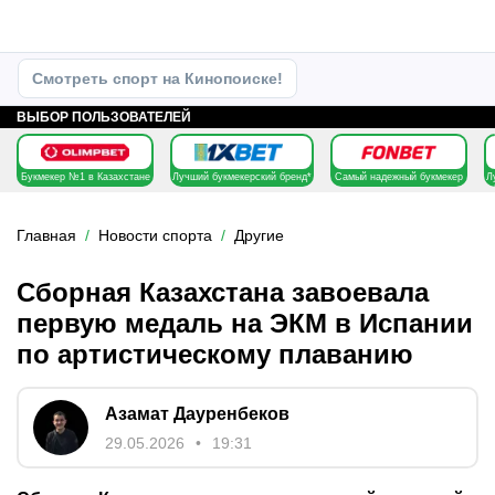
Смотреть спорт на Кинопоиске!
ВЫБОР ПОЛЬЗОВАТЕЛЕЙ
Букмекер №1 в Казахстане
Лучший букмекерский бренд*
Самый надежный букмекер
Л
Главная
Новости спорта
Другие
Сборная Казахстана завоевала
первую медаль на ЭКМ в Испании
по артистическому плаванию
Азамат Дауренбеков
29.05.2026
19:31