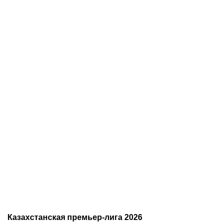
05.08.2026
22:07
05.08.2026
21:03
Где смотреть матч
Титульные бои
«Партизан» – «Тобол»
Женисулы – Гусаров и
онлайн в прямом эфире 7
Саралапов – Кенесбеков:
августа?
анонс турнира Naiza в
Китае
Казахстанская премьер-лига 2026