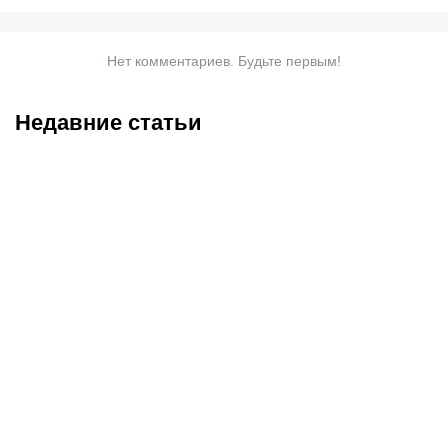
Нет комментариев. Будьте первым!
Недавние статьи
08.08.2026
23:40
08.08.2026
19:19
Саралапов – новый
С кем и когда играет
чемпион, Гусаров
Сатпаев за «Челси»:
сенсационно победил
полное расписание
Женисулы: итоги Naiza в
матчей лондонцев на
Китае
предсезонке-2026