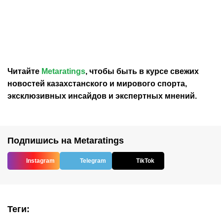
«Актобе» исключил из
«Кызылжару» засчитают
заявки на КПЛ шведского
техническое поражение
полузащитника
из-за участия Александра
Жельковича
Нойока в матче с
«Алтаем»
Читайте
Metaratings
, чтобы быть в курсе свежих
новостей
казахстанского
и мирового спорта,
эксклюзивных инсайдов и экспертных мнений.
Подпишись на Metaratings
Instagram
Telegram
TikTok
Теги
: