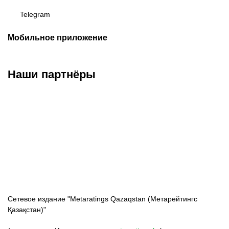
Telegram
Мобильное приложение
Наши партнёры
ФК «Кайрат»
ФК «Астана»
ФК «Тобол»
Сетевое издание "Metaratings Qazaqstan (Метарейтингс
Қазақстан)"