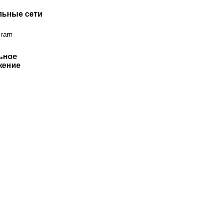
льные сети
gram
ьное
жение