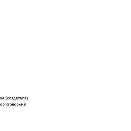
Naiza
БК «Астана»
ФК «Жетысу»
Феде
кибер
Казах
ра (создателя)
об оговорке и