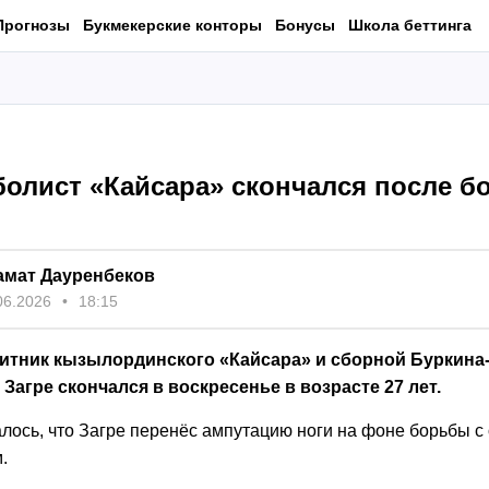
Прогнозы
Букмекерские конторы
Бонусы
Школа беттинга
болист «Кайсара» скончался после б
амат Дауренбеков
06.2026
18:15
тник кызылординского «Кайсара» и сборной Буркина
Загре скончался в воскресенье в возрасте 27 лет.
лось, что Загре перенёс ампутацию ноги на фоне борьбы с
.