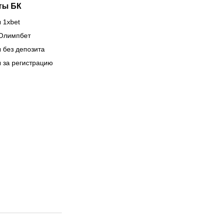
ты БК
 1xbet
Олимпбет
 без депозита
 за регистрацию