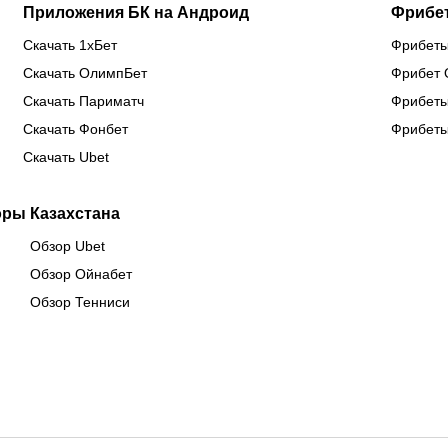
Приложения БК на Андроид
Фрибе
Скачать 1хБет
Фрибеты
Скачать ОлимпБет
Фрибет 
Скачать Париматч
Фрибеты
Скачать Фонбет
Фрибеты
Скачать Ubet
оры Казахстана
Обзор Ubet
Обзор Ойнабет
Обзор Тенниси