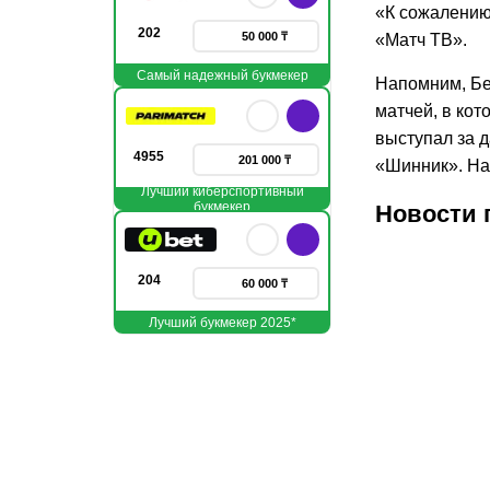
«К сожалению,
202
50 000 ₸
«Матч ТВ».
Самый надежный букмекер
Напомним, Бе
матчей, в кот
выступал за 
4955
201 000 ₸
«Шинник». На 
Лучший киберспортивный
букмекер
Новости 
204
60 000 ₸
Лучший букмекер 2025*
03.08.2026
29.07.
1
Стала
«Кай
известна
переи
причина
«Жен