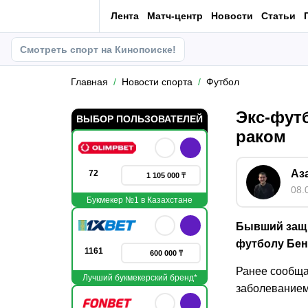
Лента
Матч-центр
Новости
Статьи
Смотреть спорт на Кинопоиске!
Главная
Новости спорта
Футбол
Экс-фут
ВЫБОР ПОЛЬЗОВАТЕЛЕЙ
раком
Аз
72
1 105 000 ₸
08.
Букмекер №1 в Казахстане
Бывший защи
футболу Бен 
1161
600 000 ₸
Ранее сообща
Лучший букмекерский бренд*
заболеванием