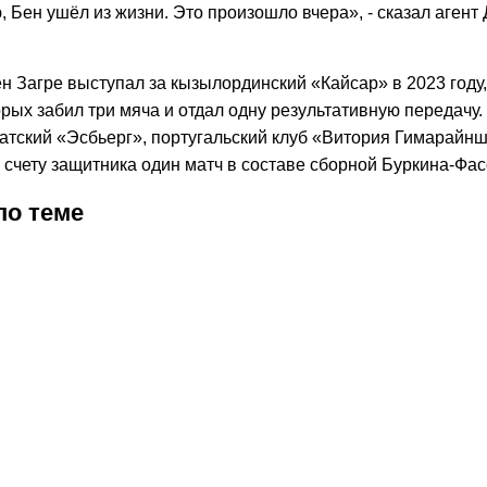
 Бен ушёл из жизни. Это произошло вчера», - сказал аген
н Загре выступал за кызылординский «Кайсар» в 2023 году,
орых забил три мяча и отдал одну результативную передачу.
датский «Эсбьерг», португальский клуб «Витория Гимарайнш
счету защитника один матч в составе сборной Буркина‑Фас
по теме
2026
9:35
27.07.2026
21:58
26.07.2026
15:16
26.07.2026
20:56
23.07.2026
17:00
18.07.2026
18.07.2026
10:10
12.07.2026
22:01
12.07.2026
18:00
11.07.2026
19:59
11.07.2026
16:00
10.07.20
17:00
07.
сар»
Стали
«Елимай»
Елимай
«Кайсар
«Кайсар»
Кайсар
«Улытау»
Улытау
Улытау
Матч
ФИФА
Бы
грал
известны
сыграл
–
Арена»
упустил
–
победил
–
–
КПЛ
наложи
ру
ис»
судьи
вничью
Кайсар:
получила
победу
Каспий:
«Кайсар»
Кайсар:
Кайсар:
«Улытау»
трансф
ПФ