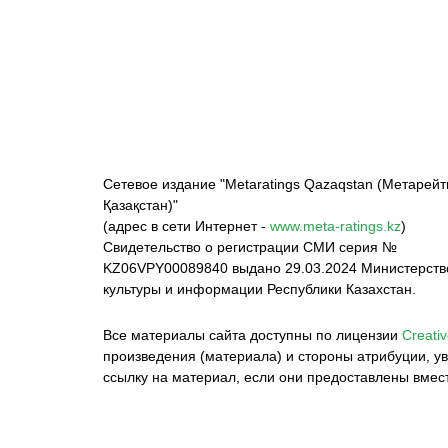
ФК «Кайрат»
ФК «Астана»
Ф
Сетевое издание "Metaratings Qazaqstan (Метарейт
Қазақстан)"
(адрес в сети Интернет -
www.meta-ratings.kz
)
Свидетельство о регистрации СМИ серия №
KZ06VPY00089840 выдано 29.03.2024 Министерст
культуры и информации Республики Казахстан.
Все материалы сайта доступны по лицензии
Creativ
произведения (материала) и стороны атрибуции, ув
ссылку на материал, если они предоставлены вмес