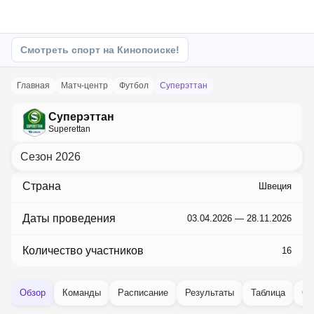
Смотреть спорт на Кинопоиске!
Главная
матч-центр
Футбол
Суперэттан
Суперэттан
Superettan
Сезон 2026
Страна
Швеция
Даты проведения
03.04.2026 — 28.11.2026
Количество участников
16
Обзор
Команды
Расписание
Результаты
Таблица
Ст