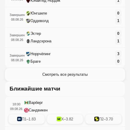
Юнайтед Нордик
1
Юнгшиле
0
Завершен
08.08.26
Оддеволд
1
Эстер
0
Завершен
08.08.26
Ландскрона
1
Норрчёпинг
3
Завершен
08.08.26
Браге
0
Смотреть все результаты
Ближайшие матчи
Варберг
18:00
09.08.26
Сандвикен
П1
–
1.83
X
–
3.82
П2
–
3.70