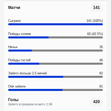
Матчи
141
Сыграно
141 (100%)
Победы хозяев
60 (42.5%)
Ничьи
35
Победы гостей
46
Забито больше 2,5 мячей
82
Обе забили
81
Голы
420
Забито в среднем за матч: 2.98