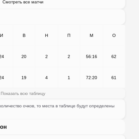
Смотреть все матчи
И
В
Н
П
М
О
24
20
2
2
56:16
62
24
19
4
1
72:20
61
Показать всю таблицу
оличество очков, то места в таблице будут определены
зон