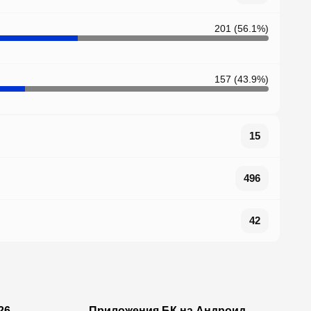
201 (56.1%)
157 (43.9%)
15
496
42
26
Приложения БК на Андроид