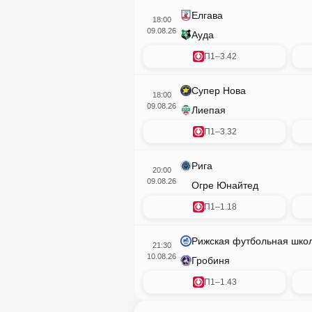
Елгава
18:00
09.08.26
Ауда
П1
–
3.42
Супер Нова
18:00
09.08.26
Лиепая
П1
–
3.32
Рига
20:00
09.08.26
Огре Юнайтед
П1
–
1.18
Рижская футбольная шко
21:30
10.08.26
Гробиня
П1
–
1.43