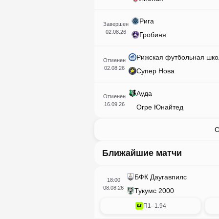
Рига
Завершен
02.08.26
Гробиня
Рижская футбольная шко
Отменен
02.08.26
Супер Нова
Ауда
Отменен
16.09.26
Огре Юнайтед
С
Ближайшие матчи
БФК Даугавпилс
18:00
08.08.26
Тукумс 2000
П1
–
1.94