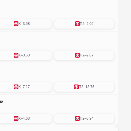
X
–
3.58
П2
–
2.05
X
–
3.63
П2
–
2.07
X
–
7.17
П2
–
13.75
ла
X
–
4.63
П2
–
6.94