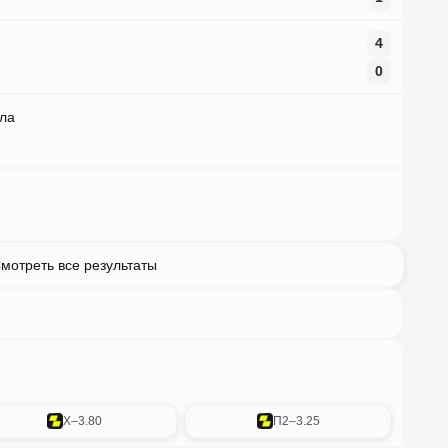
4
0
ла
мотреть все результаты
X
–
3.80
П2
–
3.25