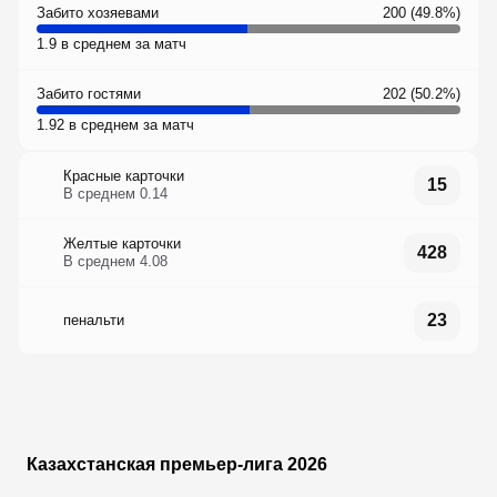
Забито хозяевами
200 (49.8%)
1.9 в среднем за матч
Забито гостями
202 (50.2%)
1.92 в среднем за матч
Красные карточки
15
В среднем
0.14
Желтые карточки
428
В среднем
4.08
23
пенальти
Казахстанская премьер-лига 2026