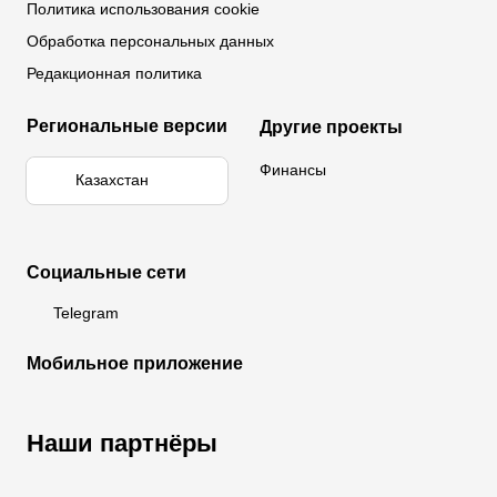
Политика использования cookie
Обработка персональных данных
Редакционная политика
Региональные версии
Другие проекты
Финансы
Казахстан
Социальные сети
Telegram
Мобильное приложение
Наши партнёры