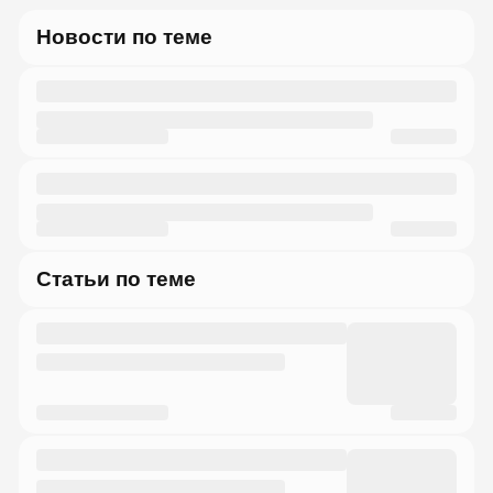
Новости по теме
Статьи по теме