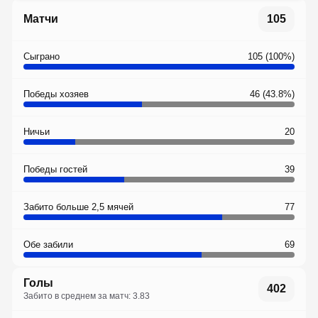
Матчи
105
Сыграно
105 (100%)
Победы хозяев
46 (43.8%)
Ничьи
20
Победы гостей
39
Забито больше 2,5 мячей
77
Обе забили
69
Голы
402
Забито в среднем за матч: 3.83