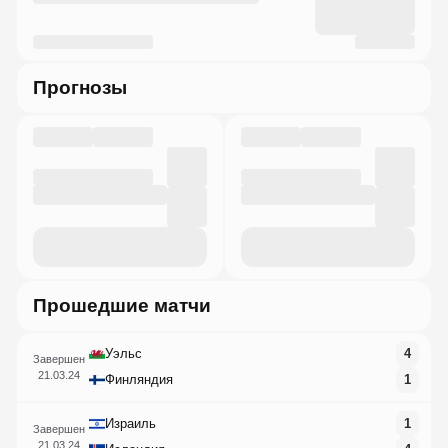
Прогнозы
Прошедшие матчи
Уэльс
4
Завершен
21.03.24
Финляндия
1
Израиль
1
Завершен
21.03.24