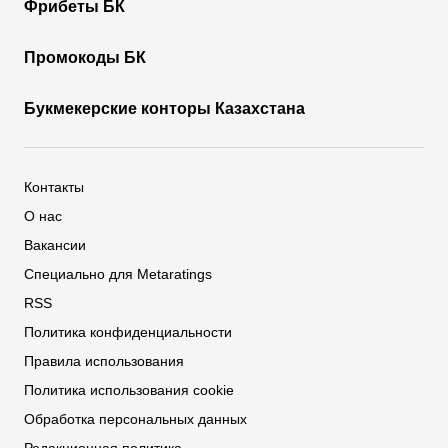
Скачать Фонбет
Фрибеты БК
Скачать ОлимпБет
Скачать Ubet
Фрибеты 1xbet
Фрибеты без депозита
Скачать Париматч
Промокоды БК
Фрибет Олимпбет
Фрибеты за регистрацию
Промокоды Олимп Бет
Промокоды Ubet
Букмекерские конторы Казахстана
Промокод 1xBet
Промокоды Тенниси
Обзор Олимпбет
Обзор Ubet
Промокоды Париматч
Обзор 1xBet
Обзор Ойнабет
Контакты
Обзор Париматч
Обзор Тенниси
О нас
Вакансии
Специально для Metaratings
RSS
Политика конфиденциальности
Правила использования
Политика использования cookie
Обработка персональных данных