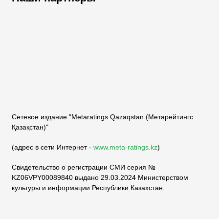
ФК «Кайрат»
ФК «Астана»
ФК «Тобол»
Сетевое издание "Metaratings Qazaqstan (Метарейтингс
Қазақстан)"
(адрес в сети Интернет -
www.meta-ratings.kz
)
Свидетельство о регистрации СМИ серия №
KZ06VPY00089840 выдано 29.03.2024 Министерством
культуры и информации Республики Казахстан.