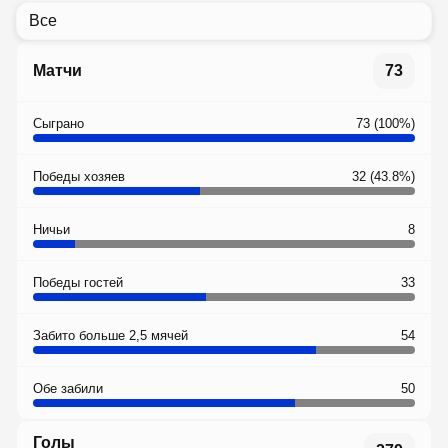
Все
Матчи
73
Сыграно
73 (100%)
Победы хозяев
32 (43.8%)
Ничьи
8
Победы гостей
33
Забито больше 2,5 мячей
54
Обе забили
50
Голы