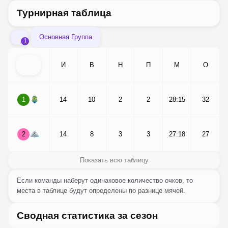
Турнирная таблица
Основная Группа
1
И
В
Н
П
М
О
1
14
10
2
2
28:15
32
2
14
8
3
3
27:18
27
Показать всю таблицу
Если команды наберут одинаковое количество очков, то
места в таблице будут определены по разнице мячей.
Сводная статистика за сезон