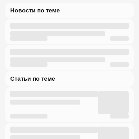
Новости по теме
Статьи по теме