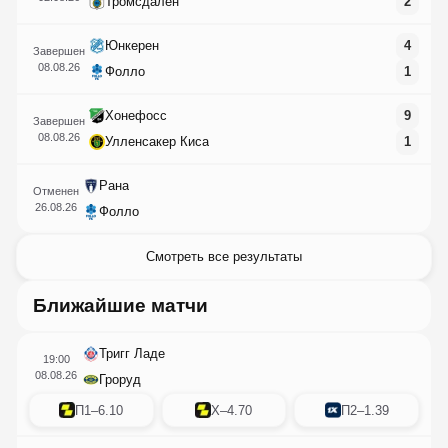
Тромсдален
2
Юнкерен
4
Завершен
08.08.26
Фолло
1
Хонефосс
9
Завершен
08.08.26
Улленсакер Киса
1
Рана
Отменен
26.08.26
Фолло
Смотреть все результаты
Ближайшие матчи
Тригг Ладе
19:00
08.08.26
Гроруд
П1
–
6.10
X
–
4.70
П2
–
1.39