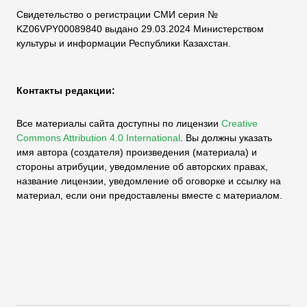
Свидетельство о регистрации СМИ серия №
KZ06VPY00089840 выдано 29.03.2024 Министерством
культуры и информации Республики Казахстан.
Контакты редакции:
Все материалы сайта доступны по лицензии
Creative
Commons Attribution 4.0 International
.
Вы должны указать
имя автора (создателя) произведения (материала) и
стороны атрибуции, уведомление об авторских правах,
название лицензии, уведомление об оговорке и ссылку на
материал, если они предоставлены вместе с материалом.