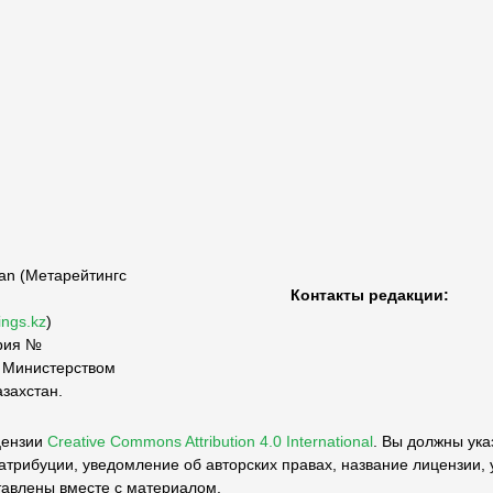
а»
ФК «Тобол»
ФК «Шахтер»
Футзальн
«Сем
tan (Метарейтингс
Контакты редакции:
ings.kz
)
ерия №
 Министерством
захстан.
цензии
Creative Commons Attribution 4.0 International
.
Вы должны указ
атрибуции, уведомление об авторских правах, название лицензии, 
тавлены вместе с материалом.