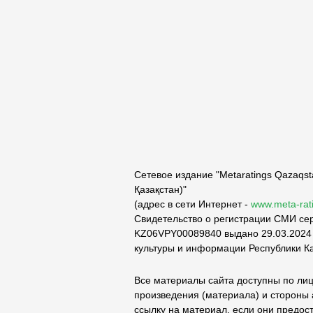
ФК «Кайрат»
ФК «Астан
Сетевое издание "Metaratings Qazaqs
Қазақстан)"
(адрес в сети Интернет -
www.meta-rat
Свидетельство о регистрации СМИ с
KZ06VPY00089840 выдано 29.03.2024
культуры и информации Республики Ка
Все материалы сайта доступны по ли
произведения (материала) и стороны 
ссылку на материал, если они предос