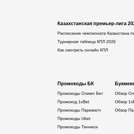
Казахстанская премьер-лига 20
Расписание чемпионата Казахстана п
Турнирная таблица КПЛ 2026
Как смотреть онлайн КПЛ
Промокоды БК
Букмеке
Промокоды Олимп Бет
Обзор Ол
Промокод 1xBet
Обзор 1x
Промокоды Париматч
Обзор Па
Промокоды Ubet
Промокоды Тенниси