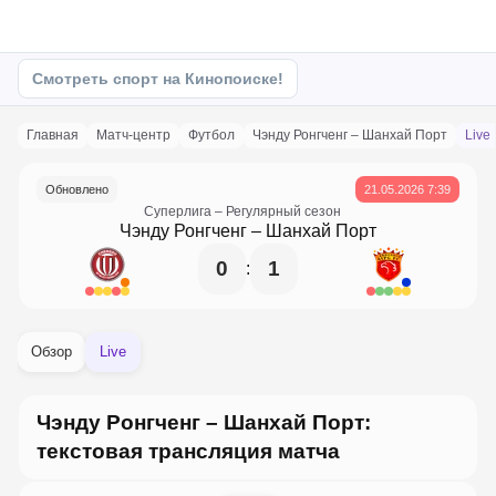
Смотреть спорт на Кинопоиске!
Главная
матч-центр
Футбол
Чэнду Ронгченг – Шанхай Порт
Live
Обновлено
21.05.2026 7:39
Суперлига
– Регулярный сезон
Чэнду Ронгченг
–
Шанхай Порт
0
1
:
Обзор
Live
Чэнду Ронгченг – Шанхай Порт:
текстовая трансляция матча