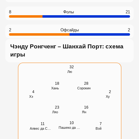
8
Фолы
21
2
Офсайды
2
Чэнду Ронгченг – Шанхай Порт: схема
игры
32
Лю
18
28
Хань
Сорокин
4
2
Хэ
Ху
23
16
Ляо
Ян
10
11
7
Пашеко да Силва
Алвес да Силва
Вэй