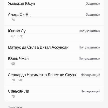
Умиджан Юсуп
Защитник
Алекс Си Ян
Защитник
74
'
Юнтао Лу
Полузащитник
67
'
83
'
Матеус да Силва Витал Ассунсан
Полузащитник
Юань Чжан
Полузащитник
90
'
Леонардо Насименто Лопес де Соуза
Нападающий
70
'
90
'
Синьсян Ли
Нападающий
70
'
Запасные