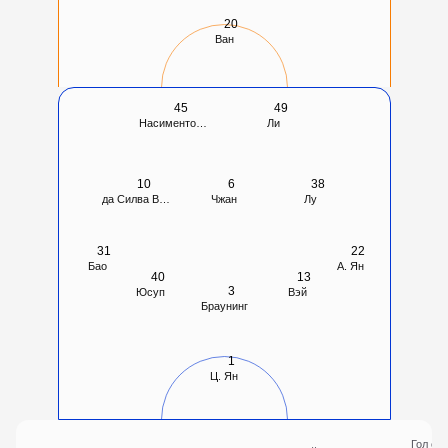
20
Ван
45
49
Насименто Лопес де Соуза
Ли
10
6
38
да Силва Витал Ассунсан
Чжан
Лу
31
22
Бао
А. Ян
40
13
3
Юсуп
Вэй
Браунинг
1
Ц. Ян
Гол с