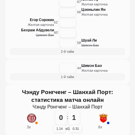
67'
Желтая карточка
Цзюньлин Ян
66'
Желтая карточка
Егор Сорокин
61'
Желтая карточка
Бехрам Абдувели
60'
Циминг Ван
Шуай Ли
58'
Шимэн Бао
2-й тайм
Шимэн Бао
44'
Желтая карточка
1-й тайм
Чэнду Ронгченг – Шанхай Порт:
статистика матча онлайн
Чэнду Ронгченг – Шанхай Порт
0
1
:
3
x
8
x
1.14
xG
0.31