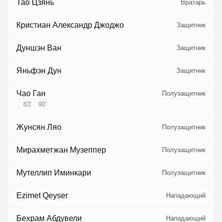
Тао Цзянь
Вратарь
Кристиан Александр Джоджо
Защитник
Дуншэн Ван
Защитник
Яньфэн Дун
Защитник
Чао Ган
Полузащитник
83
'
90
'
Жунсян Ляо
Полузащитник
Мирахметжан Музеппер
Полузащитник
Мутеллип Иминкари
Полузащитник
Ezimet Qeyser
Нападающий
Бехрам Абдувели
Нападающий