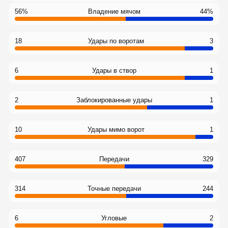
56%
Владение мячом
44%
18
Удары по воротам
3
6
Удары в створ
1
2
Заблокированные удары
1
10
Удары мимо ворот
1
407
Передачи
329
314
Точные передачи
244
6
Угловые
2