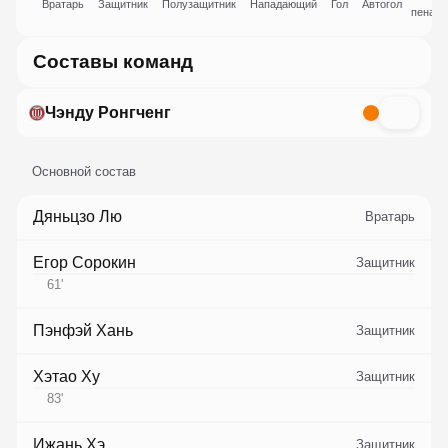
Вратарь
Защитник
Полузащитник
Нападающий
Гол
Автогол
пеналь
Составы команд
Чэнду Ронгченг
Основной состав
Дяньцзо Лю
Вратарь
Егор Сорокин
Защитник
61
'
Пэнфэй Хань
Защитник
Хэтао Ху
Защитник
83
'
Ижань Хэ
Защитник