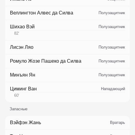
Веллингтон Алвес да Силва
Полузащитник
Шихао Вэй
Полузащитник
82
'
Лисэн Ляо
Полузащитник
Ромуло Жозе Пашеко да Силва
Полузащитник
Минъян Ян
Полузащитник
Циминг Ван
Нападающий
60
'
Запасные
Вэйфэн Жань
Вратарь