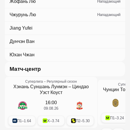
Жофань Лю
Нападающий
Чжурунь Лю
Нападающий
Jiang Yufei
Дунчэн Ван
Юхан Чжан
матч-центр
Суперлига
– Регулярный сезон
Суперл
Хэнань Суншань Лунмэн
–
Циндао
Чунцин Тонг
Уэст Коуст
16:00
09.08.26
П1
–
3.24
П1
–
1.64
X
–
3.74
П2
–
5.30