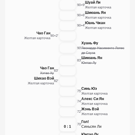
Шуай Ли
90+9'
Желтая карточка
Шиюань Ян
90+6'
Желтая карточка
Юань Чжан
90+4'
Желтая карточка
Чао Ган
90+2'
Желтая карточка
Хуань Фу
90'
Леонардо Насименто Лопес
де Соуза
Шиюань Ян
83'
Юнтао Лу
Чао Ган
83'
Хэтао Ху
Шихао Вэй
82'
Желтая карточка
Синь Юэ
75'
Желтая карточка
Алекс Си Ян
74'
Желтая карточка
Жэнь Вэй
72'
Желтая карточка
Гол!
70'
0 : 1
Синьсян Ли
Юнтао Лу