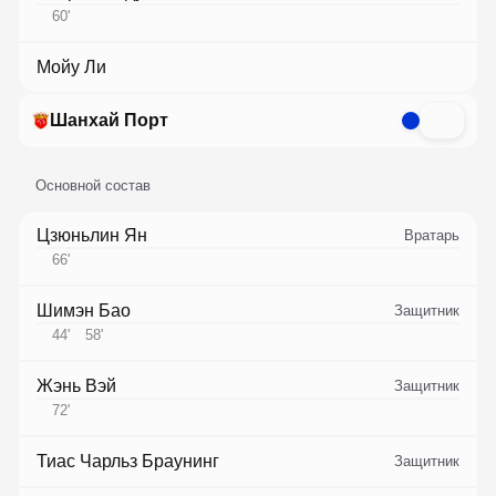
60
'
Мойу Ли
Шанхай Порт
Основной состав
Цзюньлин Ян
Вратарь
66
'
Шимэн Бао
Защитник
44
'
58
'
Жэнь Вэй
Защитник
72
'
Тиас Чарльз Браунинг
Защитник