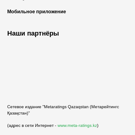
Мобильное приложение
Наши партнёры
ФК «Кайрат»
ФК «Астана»
ФК «Тобол»
Сетевое издание "Metaratings Qazaqstan (Метарейтингс
Қазақстан)"
(адрес в сети Интернет -
www.meta-ratings.kz
)