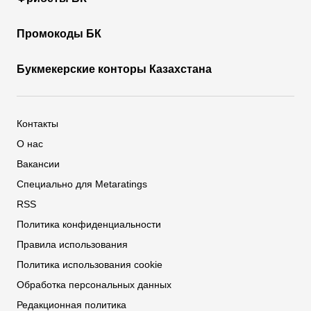
Скачать ОлимпБет
Скачать Ubet
Фрибеты 1xbet
Фрибеты без депозита
Скачать Париматч
Промокоды БК
Фрибет Олимпбет
Фрибеты за регистрацию
Промокоды Олимп Бет
Промокоды Ubet
Букмекерские конторы Казахстана
Промокод 1xBet
Промокоды Тенниси
Обзор Олимпбет
Обзор Ubet
Промокоды Париматч
Обзор 1xBet
Обзор Ойнабет
Контакты
Обзор Париматч
Обзор Тенниси
О нас
Вакансии
Специально для Metaratings
RSS
Политика конфиденциальности
Правила использования
Политика использования cookie
Обработка персональных данных
Редакционная политика