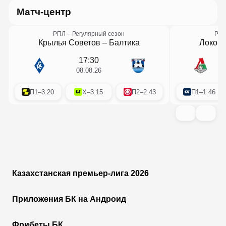
матч-центр
РПЛ
– Регулярный сезон
РП
Крылья Советов
–
Балтика
Локомо
17:30
08.08.26
П1
–
3.20
X
–
3.15
П2
–
2.43
П1
–
1.46
Казахстанская премьер-лига 2026
Расписание чемпионата
2026
Приложения БК на Андроид
Казахстана по футболу
Как смотреть онлайн КПЛ
Турнирная таблица КПЛ
Скачать 1хБет
Скачать Фонбет
Фрибеты БК