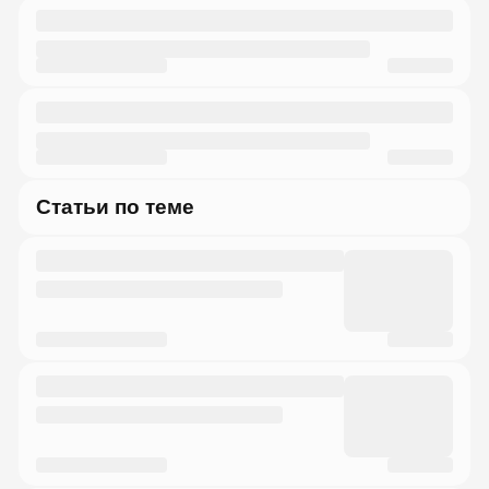
Статьи по теме