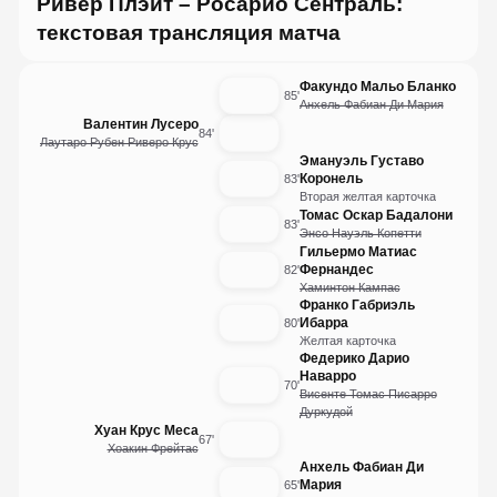
Ривер Плэйт – Росарио Сентраль:
текстовая трансляция матча
Факундо Мальо Бланко
85'
Анхель Фабиан Ди Мария
Валентин Лусеро
84'
Лаутаро Рубен Риверо Крус
Эмануэль Густаво
Коронель
83'
Вторая желтая карточка
Томас Оскар Бадалони
83'
Энсо Науэль Копетти
Гильермо Матиас
Фернандес
82'
Хаминтон Кампас
Франко Габриэль
Ибарра
80'
Желтая карточка
Федерико Дарио
Наварро
70'
Висенте Томас Писарро
Дуркудой
Хуан Крус Меса
67'
Хоакин Фрейтас
Анхель Фабиан Ди
Мария
65'