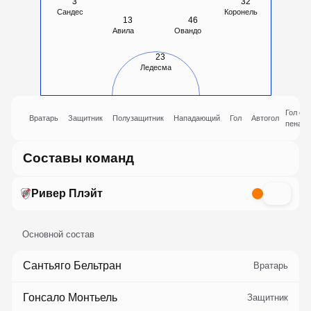
3
32
Сандес
Коронель
13
46
Авила
Овандо
23
Ледесма
Гол с
Вратарь
Защитник
Полузащитник
Нападающий
Гол
Автогол
пеналь
Составы команд
Ривер Плэйт
Основной состав
Сантьяго Бельтран
Вратарь
Гонсало Монтьель
Защитник