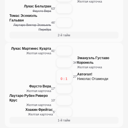
Желтая карточка
Лукас Бельтран
63'
Фаусто Вера
Томас Эсекиэль
Гальван
46'
Лаутаро Виктор Эсекьель
Перейра
2-й тайм
Лукас Мартинес Куарта
41'
Желтая карточка
Эмануэль Густаво
Коронель
34'
Желтая карточка
Автогол!
27'
0 : 1
Николас Отаменди
Фаусто Вера
17'
Желтая карточка
Лаутаро Рубен Риверо
Крус
10'
Желтая карточка
Хоакин Фрейтас
5'
Желтая карточка
1-й тайм