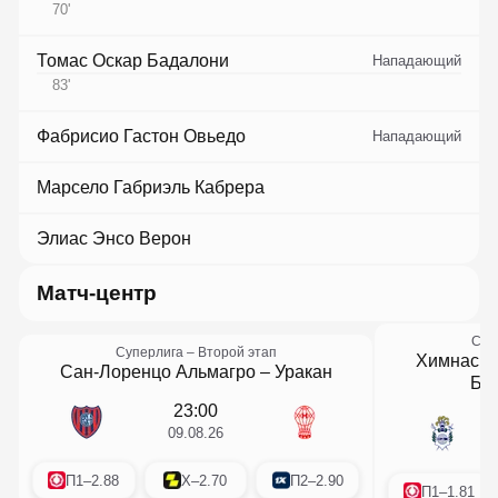
70
'
Томас Оскар Бадалони
Нападающий
83
'
Фабрисио Гастон Овьедо
Нападающий
Марсело Габриэль Кабрера
Элиас Энсо Верон
матч-центр
Суп
Суперлига
– Второй этап
Химнасия
Сан-Лоренцо Альмагро
–
Уракан
Ба
23:00
09.08.26
П1
–
2.88
X
–
2.70
П2
–
2.90
П1
–
1.81