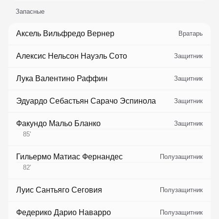
Запасные
Аксель Вильфредо Вернер
Вратарь
Алексис Нельсон Науэль Сото
Защитник
Лука Валентино Раффин
Защитник
Эдуардо Себастьян Сарачо Эспинола
Защитник
Факундо Мальо Бланко
Защитник
85
'
Гильермо Матиас Фернандес
Полузащитник
82
'
Луис Сантьяго Сеговия
Полузащитник
Федерико Дарио Наварро
Полузащитник