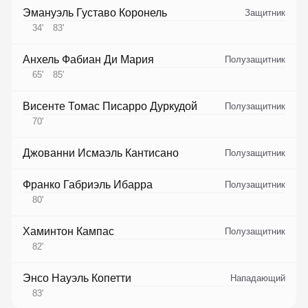
Эмануэль Густаво Коронель
Защитник
34
'
83
'
Анхель Фабиан Ди Мария
Полузащитник
65
'
85
'
Висенте Томас Писарро Дуркудой
Полузащитник
70
'
Джованни Исмаэль Кантисано
Полузащитник
Франко Габриэль Ибарра
Полузащитник
80
'
Хаминтон Кампас
Полузащитник
82
'
Энсо Науэль Копетти
Нападающий
83
'