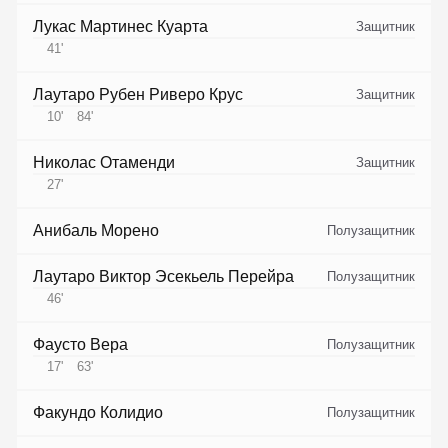
Лукас Мартинес Куарта
Защитник
41
'
Лаутаро Рубен Риверо Крус
Защитник
10
'
84
'
Николас Отаменди
Защитник
27
'
Анибаль Морено
Полузащитник
Лаутаро Виктор Эсекьель Перейра
Полузащитник
46
'
Фаусто Вера
Полузащитник
17
'
63
'
Факундо Колидио
Полузащитник