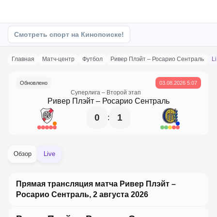
Смотреть спорт на Кинопоиске!
Главная
матч-центр
Футбол
Ривер Плэйт – Росарио Сентраль
L
Обновлено
03.08.2026 5:07
Суперлига
– Второй этап
Ривер Плэйт
–
Росарио Сентраль
0
1
:
Обзор
Live
Прямая трансляция матча Ривер Плэйт –
Росарио Сентраль, 2 августа 2026