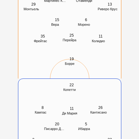
Мартинес Куарта
Отаменди
29
13
Монтьель
Риверо Крус
15
6
Вера
Морено
25
35
11
Перейра
Фрейтас
Колидио
19
Борре
22
Копетти
8
26
11
Кампас
Кантисано
Ди Мария
20
5
Писарро Дуркудой
Ибарра