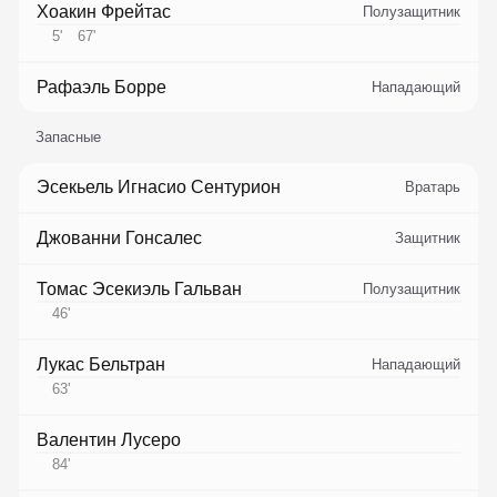
Хоакин Фрейтас
Полузащитник
5
'
67
'
Рафаэль Борре
Нападающий
Запасные
Эсекьель Игнасио Сентурион
Вратарь
Джованни Гонсалес
Защитник
Томас Эсекиэль Гальван
Полузащитник
46
'
Лукас Бельтран
Нападающий
63
'
Валентин Лусеро
84
'