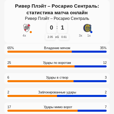
Ривер Плэйт – Росарио Сентраль:
статистика матча онлайн
Ривер Плэйт – Росарио Сентраль
0
1
:
4
x
3
x
1
x
2.05
xG
0.61
65%
Владение мячом
35%
25
Удары по воротам
12
6
Удары в створ
3
2
Заблокированные удары
2
17
Удары мимо ворот
7