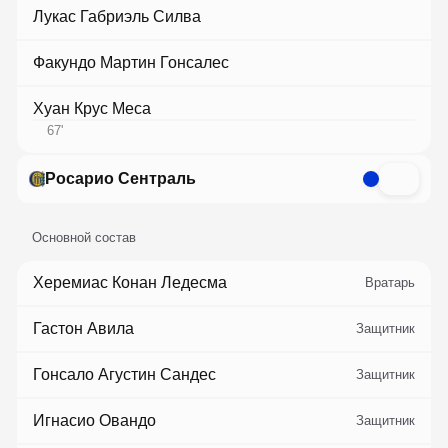
Лукас Габриэль Силва
Факундо Мартин Гонсалес
Хуан Крус Меса
67
'
Росарио Сентраль
Основной состав
Херемиас Конан Ледесма
Вратарь
Гастон Авила
Защитник
Гонсало Агустин Сандес
Защитник
Игнасио Овандо
Защитник