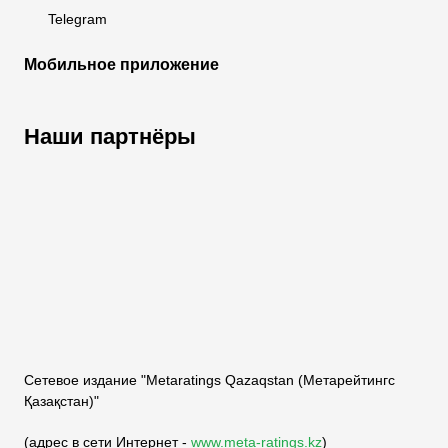
Telegram
Мобильное приложение
Наши партнёры
ФК «Кайрат»
ФК «Астана»
ФК «Тобол»
Сетевое издание "Metaratings Qazaqstan (Метарейтингс
Қазақстан)"
(адрес в сети Интернет -
www.meta-ratings.kz
)