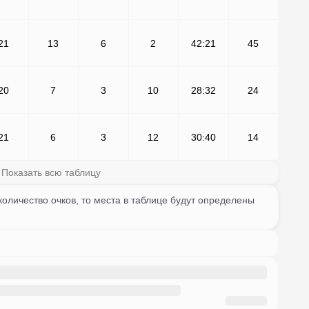
21
13
6
2
42:21
45
20
7
3
10
28:32
24
21
6
3
12
30:40
14
Показать всю таблицу
оличество очков, то места в таблице будут определены