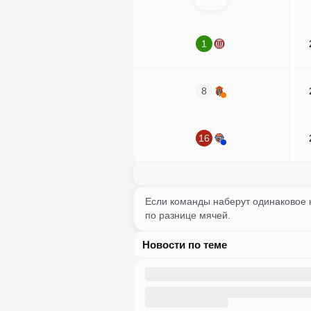
1
8
16
Если команды наберут одинаковое к
по разнице мячей.
Новости по теме