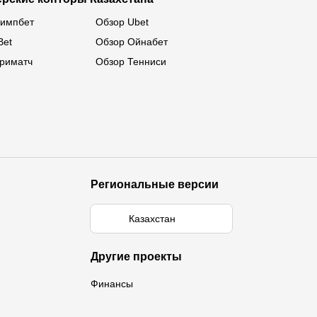
импбет
Обзор Ubet
Bet
Обзор Ойнабет
риматч
Обзор Тенниси
Региональные версии
Казахстан
Другие проекты
Финансы