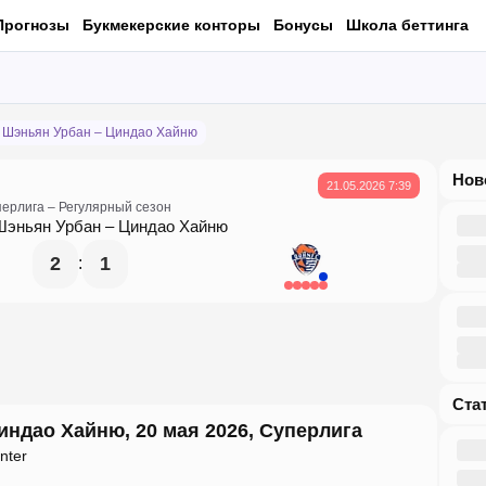
Прогнозы
Букмекерские конторы
Бонусы
Школа беттинга
н Шэньян Урбан – Циндао Хайню
Но
21.05.2026 7:39
ерлига
– Регулярный сезон
Шэньян Урбан
–
Циндао Хайню
2
1
:
Ст
ндао Хайню, 20 мая 2026, Суперлига
nter