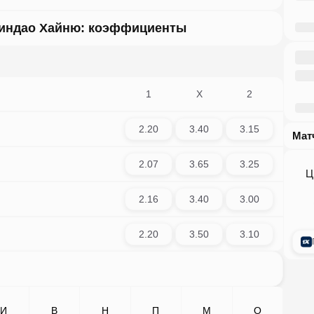
Циндао Хайню: коэффициенты
1
X
2
2.20
3.40
3.15
ма
2.07
3.65
3.25
Ц
2.16
3.40
3.00
2.20
3.50
3.10
И
В
Н
П
М
О