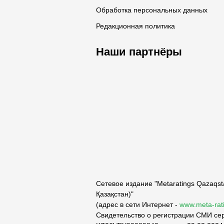
Обработка персональных данных
Редакционная политика
Наши партнёры
ФК «Кайрат»
ФК «Астан
Сетевое издание "Metaratings Qazaqs
Қазақстан)"
(адрес в сети Интернет -
www.meta-rat
Свидетельство о регистрации СМИ с