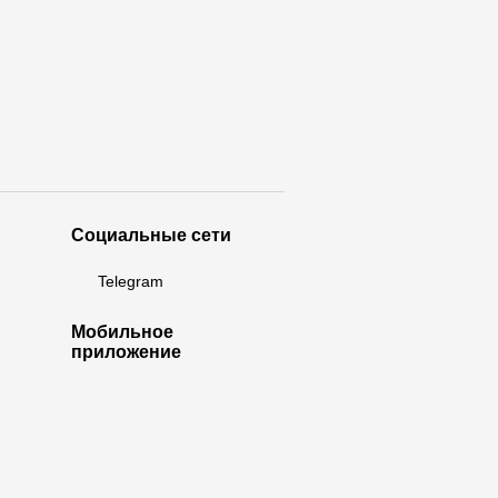
Социальные сети
Telegram
Мобильное
приложение