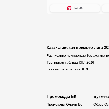
П1
–
2.40
Казахстанская премьер-лига 20
Расписание чемпионата Казахстана п
Турнирная таблица КПЛ 2026
Как смотреть онлайн КПЛ
Промокоды БК
Букмеке
Промокоды Олимп Бет
Обзор Ол