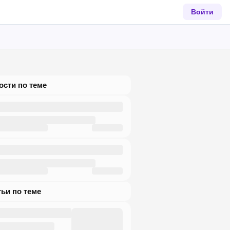
Войти
вости по теме
атьи по теме