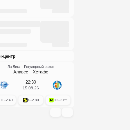
тч-центр
Ла Лига
– Регулярный сезон
Ла Лига
– Регулярный
Алавес
–
Хетафе
Севилья
–
Райо Ва
22:30
00:30
15.08.26
16.08.26
П1
–
2.40
X
–
2.80
П2
–
3.65
П1
–
2.32
X
–
3.25