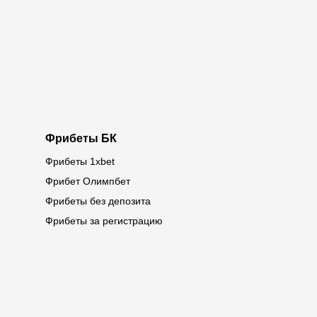
П1
–
2.32
X
–
3.25
Фрибеты БК
Фрибеты 1xbet
Фрибет Олимпбет
Фрибеты без депозита
Фрибеты за регистрацию