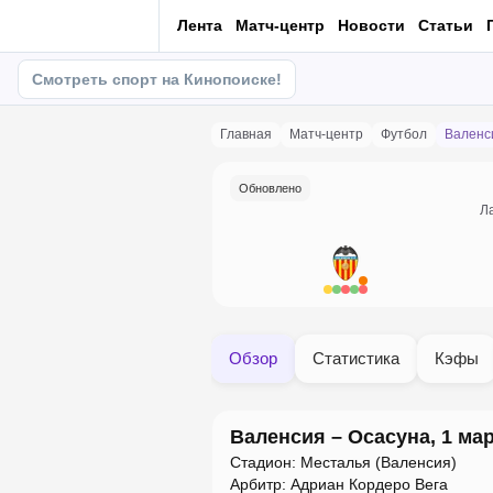
Лента
Матч-центр
Новости
Статьи
Смотреть спорт на Кинопоиске!
Главная
матч-центр
Футбол
Вален
Обновлено
Л
Обзор
Статистика
Кэфы
Валенсия – Осасуна, 1 мар
Стадион: Месталья (Валенсия)
Арбитр: Адриан Кордеро Вега