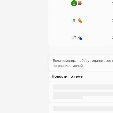
1
9
17
Если команды наберут одинаковое к
по разнице мячей.
Новости по теме