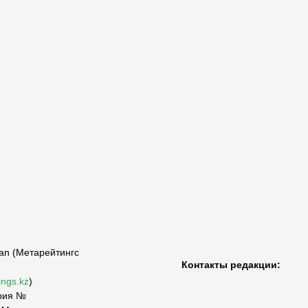
а»
ФК «Тобол»
ФК «Шахтер»
Футзальн
«Сем
tan (Метарейтингс
Контакты редакции:
ings.kz
)
ерия №