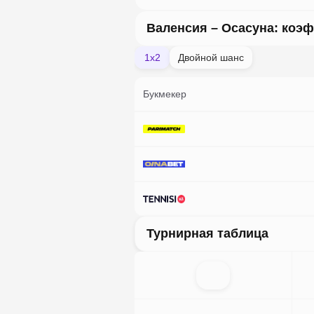
Валенсия – Осасуна: ко
1x2
Двойной шанс
Букмекер
Турнирная таблица