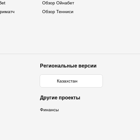
Bet
Обзор Ойнабет
риматч
Обзор Тенниси
Региональные версии
Казахстан
Другие проекты
Финансы