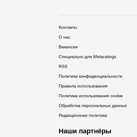
Контакты
О нас
Вакансии
Специально для Metaratings
RSS
Политика конфиденциальности
Правила использования
Политика использования cookie
Обработка персональных данных
Редакционная политика
Наши партнёры