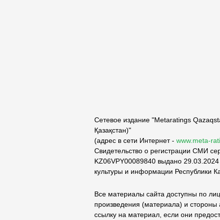
ФК «Кайрат»
ФК «Астан
Сетевое издание "Metaratings Qazaqs
Қазақстан)"
(адрес в сети Интернет -
www.meta-rat
Свидетельство о регистрации СМИ с
KZ06VPY00089840 выдано 29.03.2024
культуры и информации Республики Ка
Все материалы сайта доступны по ли
произведения (материала) и стороны 
ссылку на материал, если они предос