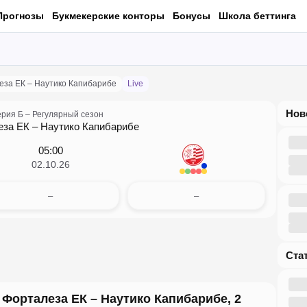
Прогнозы
Букмекерские конторы
Бонусы
Школа беттинга
леза ЕК – Наутико Капибарибе
Live
Но
рия Б
– Регулярный сезон
еза ЕК
–
Наутико Капибарибе
05:00
02.10.26
–
–
Ст
Форталеза ЕК – Наутико Капибарибе, 2