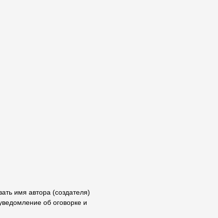
ый клуб
Naiza
БК «Астана»
ФК «
ей»
ать имя автора (создателя)
уведомление об оговорке и