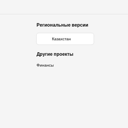
Региональные версии
Казахстан
Другие проекты
Финансы