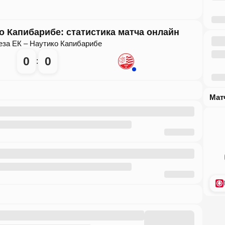
о Капибарибе: статистика матча онлайн
еза ЕК – Наутико Капибарибе
0
0
:
ма