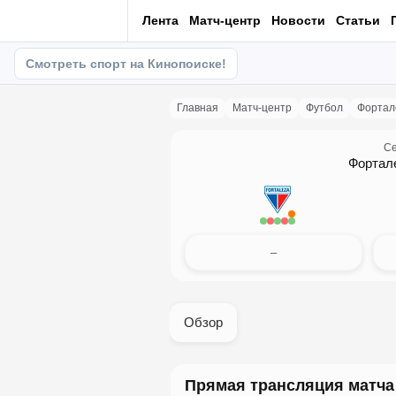
Лента
Матч-центр
Новости
Статьи
Смотреть спорт на Кинопоиске!
Главная
матч-центр
Футбол
Форта
Се
Фортал
–
Обзор
Прямая трансляция матча 