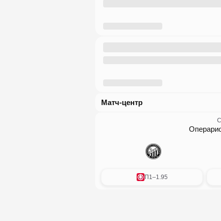
матч-центр
С
Операри
П1
–
1.95