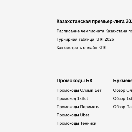
Казахстанская премьер-лига 20
Расписание чемпионата Казахстана п
Турнирная таблица КПЛ 2026
Как смотреть онлайн КПЛ
Промокоды БК
Букмеке
Промокоды Олимп Бет
Обзор Ол
Промокод 1xBet
Обзор 1x
Промокоды Париматч
Обзор Па
Промокоды Ubet
Промокоды Тенниси