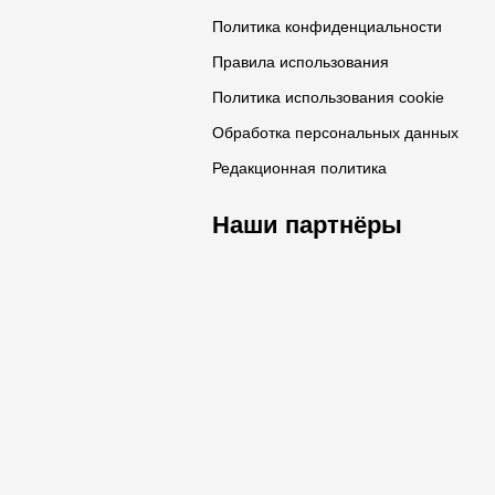
Политика конфиденциальности
Правила использования
Политика использования cookie
Обработка персональных данных
Редакционная политика
Наши партнёры
ФК «Кайрат»
ФК «Астан