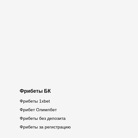
АПЛ
– Регулярный сезон
Халл Сити
–
Манчестер Юнайтед
16:30
22.08.26
П1
–
7.20
X
–
4.60
Фрибеты БК
Фрибеты 1xbet
Фрибет Олимпбет
Фрибеты без депозита
Фрибеты за регистрацию