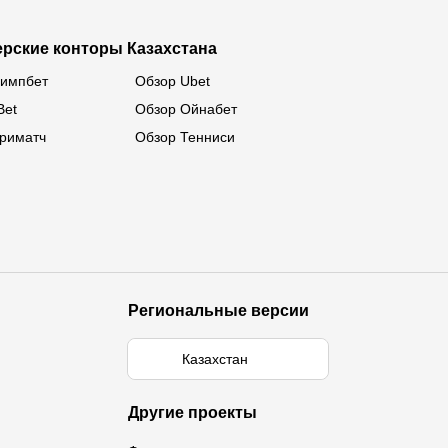
рские конторы Казахстана
импбет
Обзор Ubet
Bet
Обзор Ойнабет
риматч
Обзор Тенниси
Региональные версии
Казахстан
Другие проекты