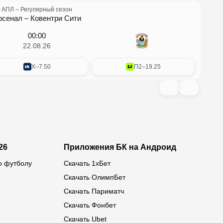
АПЛ
– Регулярный сезон
рсенал
–
Ковентри Сити
00:00
22.08.26
X
–
7.50
П2
–
19.25
26
Приложения БК на Андроид
о футболу
Скачать 1хБет
Скачать ОлимпБет
Скачать Париматч
Скачать Фонбет
Скачать Ubet