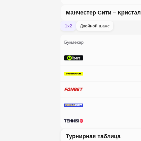
Манчестер Сити – Криста
1x2
Двойной шанс
Букмекер
Турнирная таблица