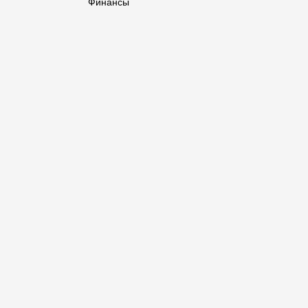
Финансы
а»
ФК «Тобол»
ФК «Шахтер»
Футзальн
«Сем