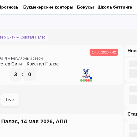
Прогнозы
Букмекерские конторы
Бонусы
Школа беттинга
стер Сити – Кристал Пэлэс
Но
14.05.2026 7:42
АПЛ
– Регулярный сезон
стер Сити
–
Кристал Пэлэс
3
0
:
Live
Ст
 Пэлэс, 14 мая 2026, АПЛ