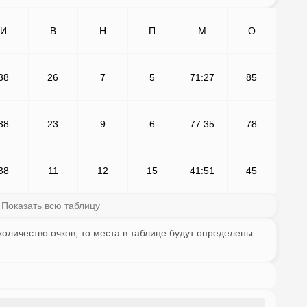
И
В
Н
П
М
О
38
26
7
5
71:27
85
38
23
9
6
77:35
78
38
11
12
15
41:51
45
Показать всю таблицу
оличество очков, то места в таблице будут определены