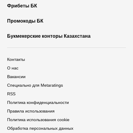
Турнирная таблица КПЛ
Скачать 1хБет
Скачать Фонбет
Фрибеты БК
Скачать ОлимпБет
Скачать Ubet
Фрибеты 1xbet
Фрибеты без депозита
Скачать Париматч
Промокоды БК
Фрибет Олимпбет
Фрибеты за регистрацию
Промокоды Олимп Бет
Промокоды Ubet
Букмекерские конторы Казахстана
Промокод 1xBet
Промокоды Тенниси
Обзор Олимпбет
Обзор Ubet
Промокоды Париматч
Обзор 1xBet
Обзор Ойнабет
Контакты
Обзор Париматч
Обзор Тенниси
О нас
Вакансии
Специально для Metaratings
RSS
Политика конфиденциальности
Правила использования
Политика использования cookie
Обработка персональных данных