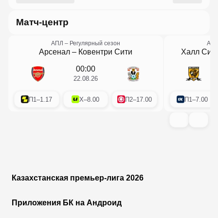
матч-центр
АПЛ
– Регулярный сезон
АП
Арсенал
–
Ковентри Сити
Халл Сит
00:00
22.08.26
П1
–
1.17
X
–
8.00
П2
–
17.00
П1
–
7.00
Казахстанская премьер-лига 2026
Расписание чемпионата
2026
Приложения БК на Андроид
Казахстана по футболу
Как смотреть онлайн КПЛ