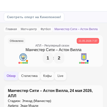
Смотреть спорт на Кинопоиске!
Главная
матч-центр
Футбол
Манчестер Сити – Астон Вилла
Обновлено
21.05.2026 7:37
АПЛ
– Регулярный сезон
Манчестер Сити
–
Астон Вилла
1
2
:
Обзор
Статистика
Кэфы
Live
Манчестер Сити – Астон Вилла, 24 мая 2026,
АПЛ
Стадион: Этихад (Манчестер)
Арбитр: Энди Мэдли