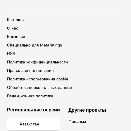
Промокод 1xBet
Промокоды Тенниси
Обзор Олимпбет
Обзор Ubet
Промокоды Париматч
Обзор 1xBet
Обзор Ойнабет
Контакты
Обзор Париматч
Обзор Тенниси
О нас
Вакансии
Специально для Metaratings
RSS
Политика конфиденциальности
Правила использования
Политика использования cookie
Обработка персональных данных
Редакционная политика
Региональные версии
Другие проекты
Финансы
Казахстан