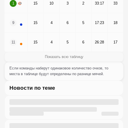
1
15
10
3
2
33:17
33
9
15
4
6
5
17:23
18
11
15
4
5
6
26:28
17
Показать всю таблицу
Если команды наберут одинаковое количество очков, то
места в таблице будут определены по разнице мячей.
Новости по теме