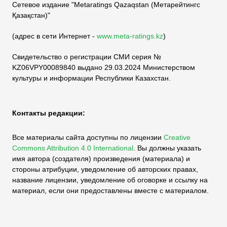
Сетевое издание "Metaratings Qazaqstan (Метарейтингс
Қазақстан)"
(адрес в сети Интернет -
www.meta-ratings.kz
)
Свидетельство о регистрации СМИ серия №
KZ06VPY00089840 выдано 29.03.2024 Министерством
культуры и информации Республики Казахстан.
Контакты редакции:
Все материалы сайта доступны по лицензии
Creative
Commons Attribution 4.0 International
.
Вы должны указать
имя автора (создателя) произведения (материала) и
стороны атрибуции, уведомление об авторских правах,
название лицензии, уведомление об оговорке и ссылку на
материал, если они предоставлены вместе с материалом.