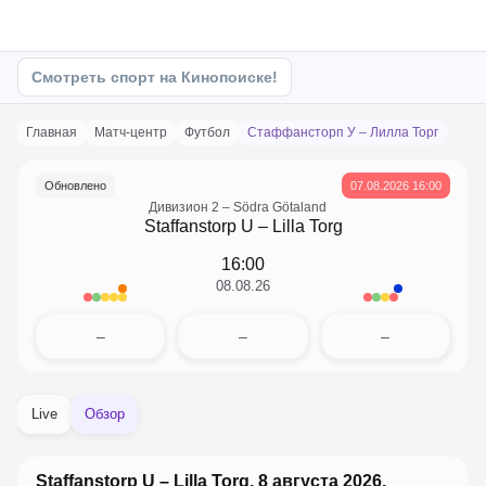
Смотреть спорт на Кинопоиске!
Главная
матч-центр
Футбол
Стаффансторп У – Лилла Торг
Обновлено
07.08.2026 16:00
Дивизион 2
– Södra Götaland
Staffanstorp U
–
Lilla Torg
16:00
08.08.26
–
–
–
Live
Обзор
Staffanstorp U – Lilla Torg, 8 августа 2026,